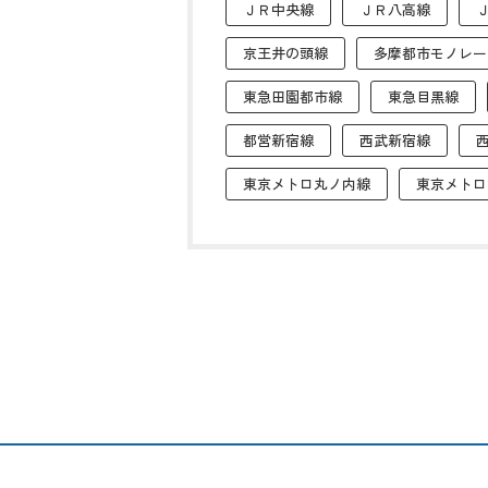
ＪＲ中央線
ＪＲ八高線
京王井の頭線
多摩都市モノレー
東急田園都市線
東急目黒線
都営新宿線
西武新宿線
東京メトロ丸ノ内線
東京メトロ