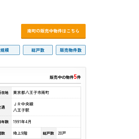
南町の販売中物件はこちら
規模
総戸数
販売物件数
5
販売中の物件
件
東京都八王子市南町
所在地
ＪＲ中央線
交通
八王子駅
1991年4月
築年数
地上9階
20戸
階数
総戸数