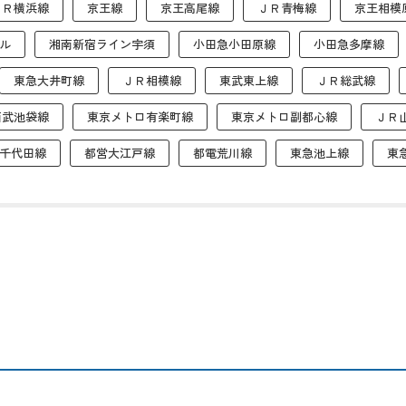
ＪＲ横浜線
京王線
京王高尾線
ＪＲ青梅線
京王相模
ル
湘南新宿ライン宇須
小田急小田原線
小田急多摩線
東急大井町線
ＪＲ相模線
東武東上線
ＪＲ総武線
西武池袋線
東京メトロ有楽町線
東京メトロ副都心線
ＪＲ
千代田線
都営大江戸線
都電荒川線
東急池上線
東