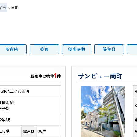
子市
>
南町
所在地
交通
徒歩分数
築年月
1
サンビュー南町
販売中の物件
件
京都八王子市南町
Ｒ横浜線
王子駅
12年3月
上13階
36戸
総戸数