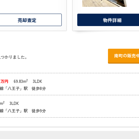
売却査定
物件詳細
南町の販売
見つかりました。
2
80万円
69.83m
3LDK
浜線「八王子」駅 徒歩8分
2
4m
3LDK
央線「八王子」駅 徒歩9分