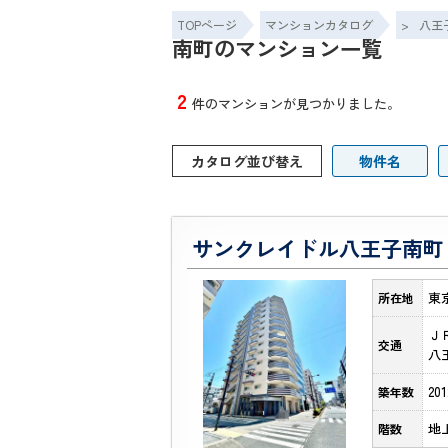
TOPページ
マンションカタログ
>
八王
南町のマンション一覧
2
件のマンションが見つかりました。
カタログ並び替え
物件名
サンクレイドル八王子南町
東
所在地
Ｊ
交通
八
20
築年数
地
階数