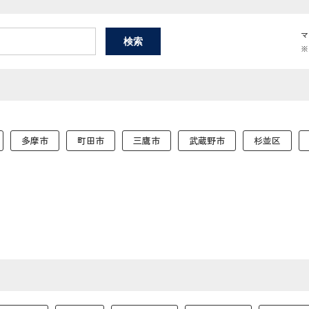
マ
※
多摩市
町田市
三鷹市
武蔵野市
杉並区