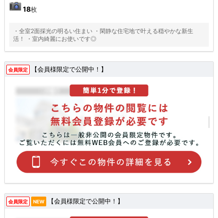
18
枚
・全室2面採光の明るい住まい ・閑静な住宅地で叶える穏やかな新生
活！ ・室内綺麗にお使いです◎
【会員様限定で公開中！】
会員限定
【会員様限定で公開中！】
会員限定
NEW