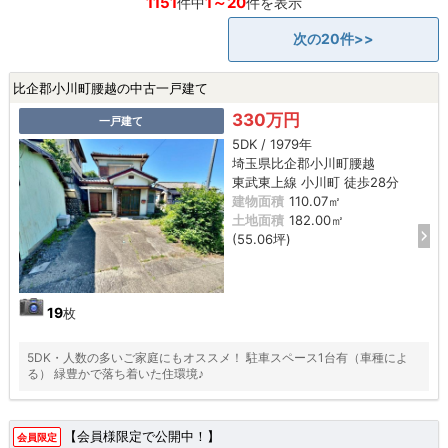
1151
1～20
件中
件を表示
次の20件>>
比企郡小川町腰越の中古一戸建て
330万円
一戸建て
5DK / 1979年
埼玉県比企郡小川町腰越
東武東上線 小川町 徒歩28分
建物面積
110.07㎡
土地面積
182.00㎡
(55.06坪)
19
枚
5DK・人数の多いご家庭にもオススメ！ 駐車スペース1台有（車種によ
る） 緑豊かで落ち着いた住環境♪
【会員様限定で公開中！】
会員限定