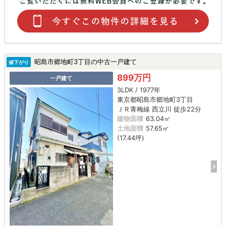
昭島市郷地町3丁目の中古一戸建て
値下がり
899万円
一戸建て
3LDK / 1977年
東京都昭島市郷地町3丁目
ＪＲ青梅線 西立川 徒歩22分
建物面積
63.04㎡
土地面積
57.65㎡
(17.44坪)