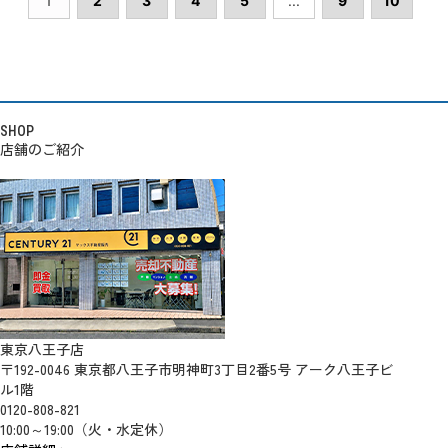
1
2
3
4
5
...
9
10
SHOP
店舗のご紹介
東京八王子店
〒192-0046 東京都八王子市明神町3丁目2番5号 アーク八王子ビ
ル1階
0120-808-821
10:00～19:00（火・水定休）