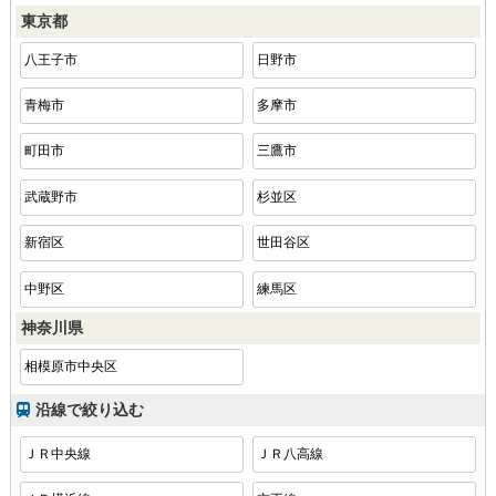
東京都
八王子市
日野市
青梅市
多摩市
町田市
三鷹市
武蔵野市
杉並区
新宿区
世田谷区
中野区
練馬区
神奈川県
相模原市中央区
沿線で絞り込む
ＪＲ中央線
ＪＲ八高線