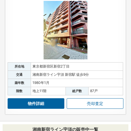
東京都新宿区新宿2丁目
所在地
湘南新宿ライン宇須 新宿駅 徒歩9分
交通
1980年1月
築年数
地上11階
87戸
階数
総戸数
物件詳細
売却査定
湘南新宿ライン宇須の販売中一覧