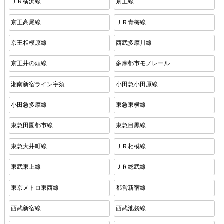
ＪＲ横浜線
京王線
京王高尾線
ＪＲ青梅線
京王相模原線
西武多摩川線
京王井の頭線
多摩都市モノレール
湘南新宿ライン宇須
小田急小田原線
小田急多摩線
東急東横線
東急田園都市線
東急目黒線
東急大井町線
ＪＲ相模線
東武東上線
ＪＲ総武線
東京メトロ東西線
都営新宿線
西武新宿線
西武池袋線