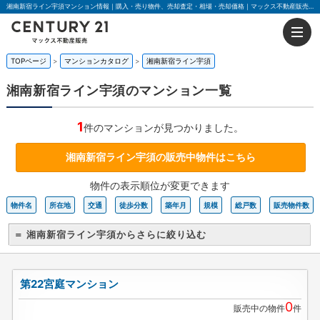
湘南新宿ライン宇須マンション情報｜購入・売り物件、売却査定・相場・売却価格｜マックス不動産販売 東京八王子店・東京荻窪店
TOPページ
マンションカタログ
湘南新宿ライン宇須
湘南新宿ライン宇須のマンション一覧
1
件のマンションが見つかりました。
湘南新宿ライン宇須の販売中物件はこちら
物件の表示順位が変更できます
物件名
所在地
交通
徒歩分数
築年月
規模
総戸数
販売物件数
＝ 湘南新宿ライン宇須からさらに絞り込む
第22宮庭マンション
0
販売中の物件
件