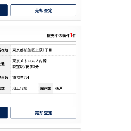
売却査定
1
販売中の物件
件
東京都杉並区上荻1丁目
所在地
東京メトロ丸ノ内線
交通
荻窪駅/徒歩3分
1973年7月
築年数
地上12階
46戸
階数
総戸数
売却査定