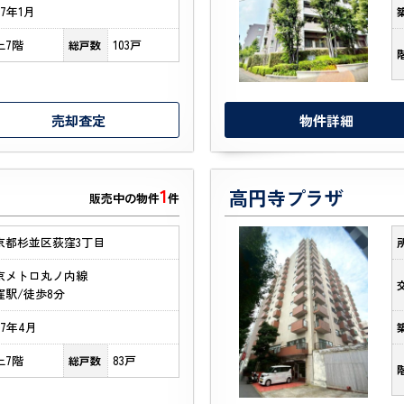
67年1月
上7階
103戸
総戸数
売却査定
物件詳細
1
高円寺プラザ
販売中の物件
件
京都杉並区荻窪3丁目
京メトロ丸ノ内線
窪駅/徒歩8分
87年4月
上7階
83戸
総戸数