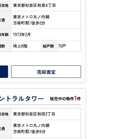
東京都杉並区和泉4丁目
所在地
東京メトロ丸ノ内線
交通
方南町駅/徒歩2分
1972年2月
築年数
地上8階
75戸
階数
総戸数
売却査定
1
ントラルタワー
販売中の物件
件
東京都杉並区和田2丁目
所在地
東京メトロ丸ノ内線
交通
方南町駅/徒歩9分