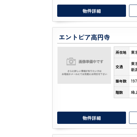
物件詳細
エントピア高円寺
東
所在地
東
交通
新
19
築年数
地
階数
物件詳細