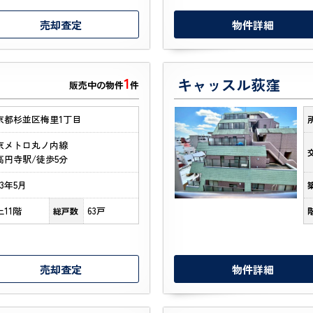
売却査定
物件詳細
1
キャッスル荻窪
販売中の物件
件
京都杉並区梅里1丁目
京メトロ丸ノ内線
高円寺駅/徒歩5分
73年5月
上11階
63戸
総戸数
売却査定
物件詳細