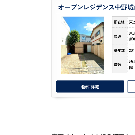
オープンレジデンス中野城
東
所在地
東
交通
新
20
築年数
地
階数
階
物件詳細