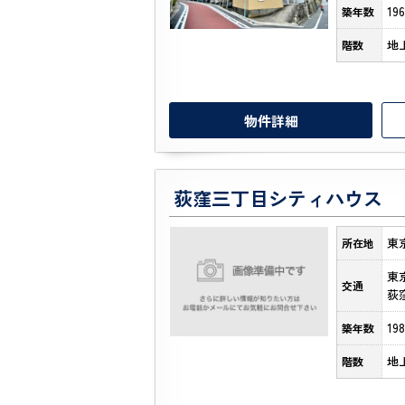
19
築年数
地
階数
物件詳細
荻窪三丁目シティハウス
東
所在地
東
交通
荻
19
築年数
地
階数