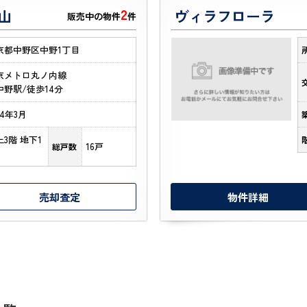
2
山
ヴィラフローラ
販売中の物件
件
京都中野区中野1丁目
京メトロ丸ノ内線
中野駅/徒歩14分
14年3月
上3階 地下1
16戸
総戸数
売却査定
物件詳細