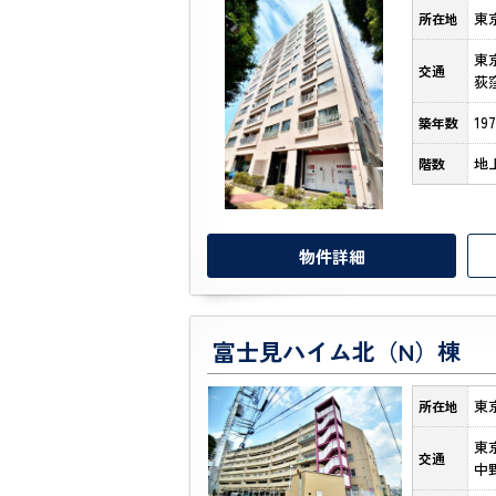
東
所在地
東
交通
荻
19
築年数
地
階数
物件詳細
富士見ハイム北（N）棟
東
所在地
東
交通
中