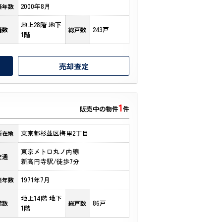
2000年8月
築年数
地上28階 地下
243戸
階数
総戸数
1階
売却査定
1
販売中の物件
件
東京都杉並区梅里2丁目
所在地
東京メトロ丸ノ内線
交通
新高円寺駅/徒歩7分
1971年7月
築年数
地上14階 地下
86戸
階数
総戸数
1階