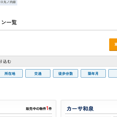
トロ丸ノ内線
ョン一覧
り込む
所在地
交通
徒歩分数
築年月
1
カーサ和泉
販売中の物件
件