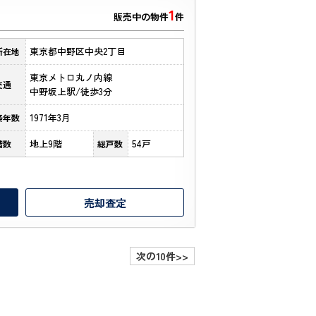
1
販売中の物件
件
東京都中野区中央2丁目
所在地
東京メトロ丸ノ内線
交通
中野坂上駅/徒歩3分
1971年3月
築年数
地上9階
54戸
階数
総戸数
売却査定
次の10件>>