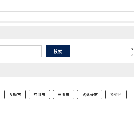
マ
※
多摩市
町田市
三鷹市
武蔵野市
杉並区