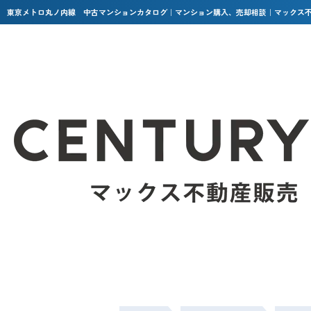
東京メトロ丸ノ内線 中古マンションカタログ｜マンション購入、売却相談｜マックス不