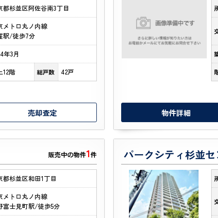
京都杉並区阿佐谷南3丁目
京メトロ丸ノ内線
窪駅/徒歩7分
74年3月
上12階
42戸
総戸数
売却査定
物件詳細
1
パークシティ杉並セ
販売中の物件
件
京都杉並区和田1丁目
京メトロ丸ノ内線
野富士見町駅/徒歩5分