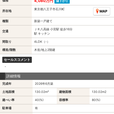
4,080万円
価格
値下がり
東京都八王子市石川町
所在地
MAP
種類
新築一戸建て
ＪＲ八高線 小宮駅 徒歩16分
交通
駅 キッチン
間取り
4LDK（-）
構造/階数
木造/地上2階建
セールスコメント
-
詳細情報
完成年
2026年6月築
土地面積
130.02m²
建物面積
130.02m
2
建ぺい率
40(%)
容積率
80(%)
駐車場
有