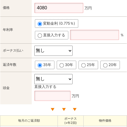
価格
万円
変動金利 (0.775％)
年利率
直接入力する
％
ボーナス払い
返済年数
35年
30年
25年
20年
直接入力する
頭金
万円
ボーナス
毎月のご返済額
物件価格
(×年2回)