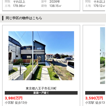
間取
それ以上
築年
2026年
間取
それ以上
土地
179.96㎡
建物
138.15㎡
土地
179.12㎡
同じ学区の物件はこちら
東京都八王子市石川町
新築一戸建て
3,980万円
3,590万円
小宮駅 徒歩13分
小宮駅 徒歩13