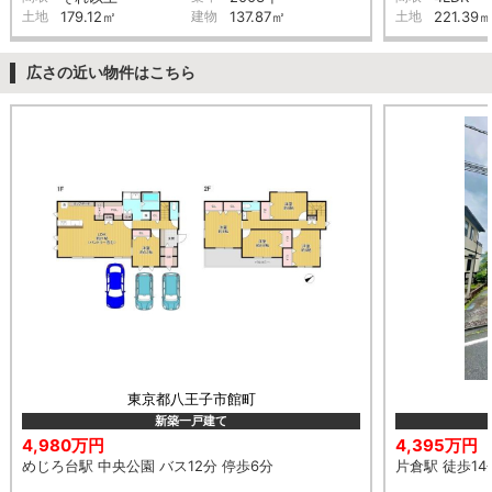
土地
179.12㎡
建物
137.87㎡
土地
221.39
広さの近い物件はこちら
東京都八王子市館町
新築一戸建て
4,980万円
4,395万円
めじろ台駅 中央公園 バス12分 停歩6分
片倉駅 徒歩14