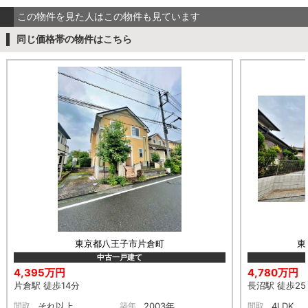
この物件を見た人はこの物件も見ています
同じ価格帯の物件はこちら
東京都八王子市片倉町
東
中古一戸建て
4,395万円
4,780万円
片倉駅 徒歩14分
長沼駅 徒歩25
間取
それ以上
築年
2003年
間取
4LDK