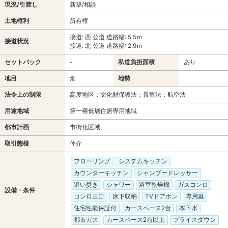
現況/引渡し
新築/相談
土地権利
所有権
接道: 西 公道 道路幅: 5.5ｍ
接道状況
接道: 北 公道 道路幅: 2.9ｍ
セットバック
-
私道負担面積
あり
地目
畑
地勢
法令上の制限
高度地区；文化財保護法；景観法；航空法
用途地域
第一種低層住居専用地域
都市計画
市街化区域
取引態様
仲介
フローリング
システムキッチン
カウンターキッチン
シャンプードレッサー
追い焚き
シャワー
浴室乾燥機
ガスコンロ
設備・条件
コンロ三口
床下収納
TVドアホン
専用庭
住宅性能保証付
カースペース2台
本下水
都市ガス
カースペース2台以上
プライスダウン