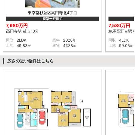
東京都杉並区高円寺北4丁目
新築一戸建て
7,980万円
7,580万円
高円寺駅 徒歩10分
練馬高野台駅 
間取
2LDK
築年
2026年
間取
4LDK
土地
49.83㎡
建物
47.38㎡
土地
99.05㎡
広さの近い物件はこちら