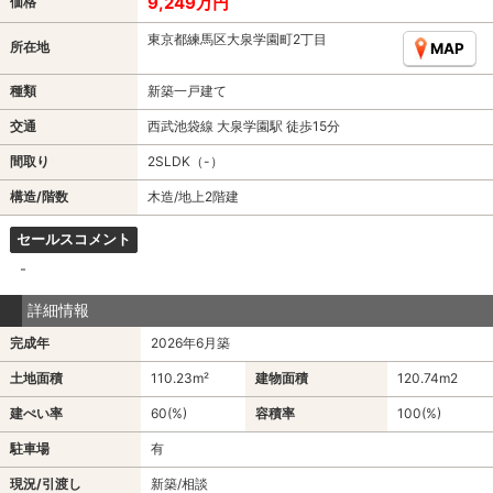
9,249万円
価格
東京都練馬区大泉学園町2丁目
所在地
MAP
種類
新築一戸建て
交通
西武池袋線 大泉学園駅 徒歩15分
間取り
2SLDK（-）
構造/階数
木造/地上2階建
セールスコメント
-
詳細情報
完成年
2026年6月築
土地面積
110.23m²
建物面積
120.74m
2
建ぺい率
60(%)
容積率
100(%)
駐車場
有
現況/引渡し
新築/相談