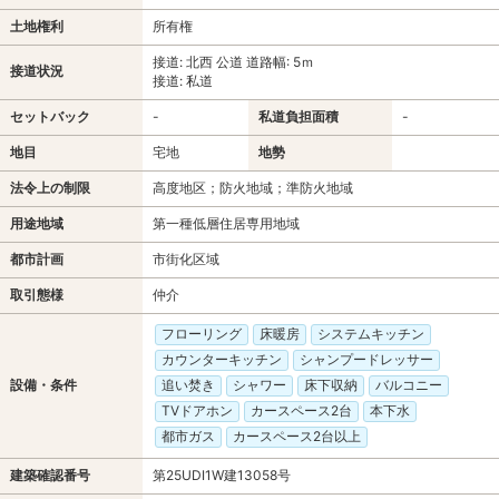
土地権利
所有権
接道: 北西 公道 道路幅: 5ｍ
接道状況
接道: 私道
セットバック
-
私道負担面積
-
地目
宅地
地勢
法令上の制限
高度地区；防火地域；準防火地域
用途地域
第一種低層住居専用地域
都市計画
市街化区域
取引態様
仲介
フローリング
床暖房
システムキッチン
カウンターキッチン
シャンプードレッサー
設備・条件
追い焚き
シャワー
床下収納
バルコニー
TVドアホン
カースペース2台
本下水
都市ガス
カースペース2台以上
建築確認番号
第25UDI1W建13058号