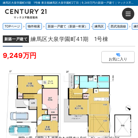
練馬区大泉学園町41期 1号棟 東京都練馬区大泉学園町2丁目｜9,249万円の新築一戸建て｜マックス不動産販売 東京荻窪店
TOPページ
物件検索
新築一戸建て（新築一軒家）
練馬区
西武池袋線
練
練馬区大泉学園町41期 1号棟
新築一戸建て
9,249万円
お気に入り