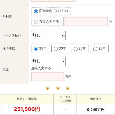
変動金利 (0.775％)
年利率
直接入力する
％
ボーナス払い
返済年数
35年
30年
25年
20年
直接入力する
頭金
万円
ボーナス
毎月のご返済額
物件価格
(×年2回)
251,500円
－
9,249万円