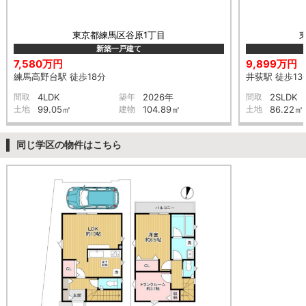
東京都練馬区谷原1丁目
新築一戸建て
7,580万円
9,899万円
練馬高野台駅 徒歩18分
井荻駅 徒歩13
間取
4LDK
築年
2026年
間取
2SLDK
土地
99.05㎡
建物
104.89㎡
土地
86.22㎡
同じ学区の物件はこちら