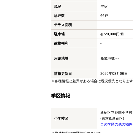
現況
空室
総戸数
66戸
テラス面積
-
駐車場
有:20,000円/月
建物権利
-
用途地域
商業地域 - -
情報更新日
2026年08月06日
※各種情報と差異がある場合は現況優先となります
学区情報
新宿区立花園小学校
小学校区
(東京都新宿区)
この学区の他の物件