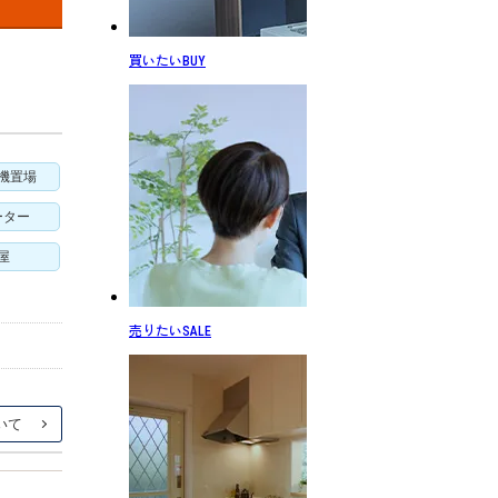
買いたい
BUY
機置場
ーター
屋
売りたい
SALE