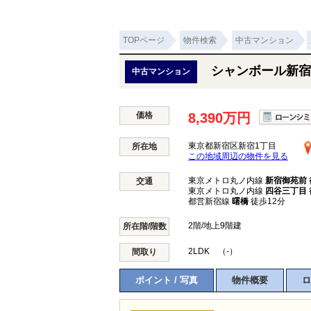
TOPページ
物件検索
中古マンション
シャンボール新宿
中古マンション
価格
8,390万円
東京都新宿区新宿1丁目
所在地
この地域周辺の物件を見る
東京メトロ丸ノ内線
新宿御苑前
交通
東京メトロ丸ノ内線
四谷三丁目
都営新宿線
曙橋
徒歩12分
2階/地上9階建
所在階/階数
2LDK （-）
間取り
ポイント / 写真
物件概要
ロ