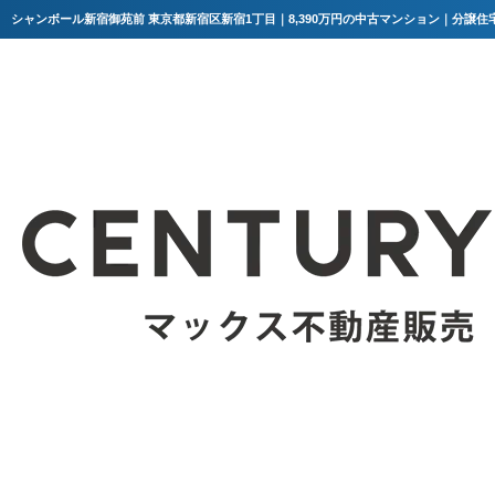
シャンボール新宿御苑前 東京都新宿区新宿1丁目｜8,390万円の中古マンション｜分譲