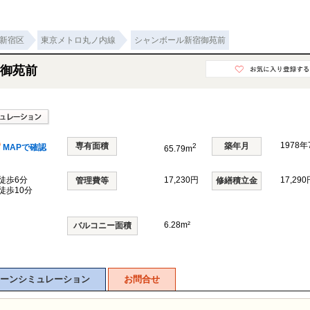
新宿区
東京メトロ丸ノ内線
シャンボール新宿御苑前
御苑前
1978
専有面積
築年月
2
MAPで確認
65.79m
徒歩6分
17,230円
17,290
管理費等
修繕積立金
徒歩10分
6.28m²
バルコニー面積
ーンシミュレーション
お問合せ