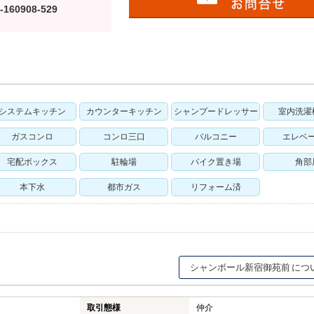
-160908-529
システムキッチン
カウンターキッチン
シャンプードレッサー
室内洗濯
ガスコンロ
コンロ三口
バルコニー
エレベ
宅配ボックス
駐輪場
バイク置き場
角部
本下水
都市ガス
リフォーム済
シャンボール新宿御苑前
取引態様
仲介