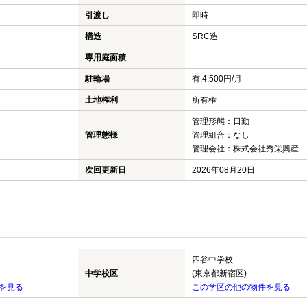
引渡し
即時
構造
SRC造
専用庭面積
-
駐輪場
有:4,500円/月
土地権利
所有権
管理形態：日勤
管理態様
管理組合：なし
管理会社：株式会社秀栄興産
次回更新日
2026年08月20日
四谷中学校
中学校区
(東京都新宿区)
を見る
この学区の他の物件を見る