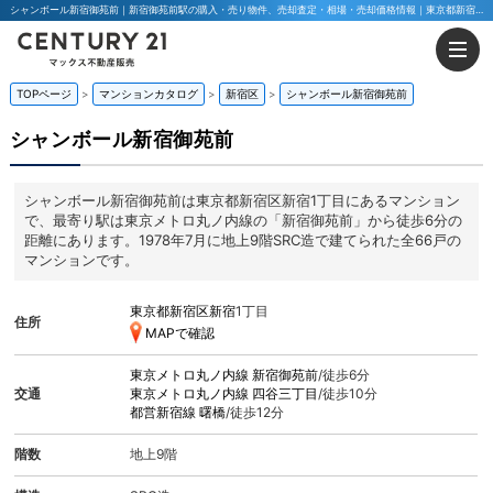
シャンボール新宿御苑前｜新宿御苑前駅の購入・売り物件、売却査定・相場・売却価格情報｜東京都新宿区新宿1丁目のマンション情報｜マックス不動産販売 東京八王子店・東京荻窪店
TOPページ
マンションカタログ
新宿区
シャンボール新宿御苑前
シャンボール新宿御苑前
シャンボール新宿御苑前は東京都新宿区新宿1丁目にあるマンション
で、最寄り駅は東京メトロ丸ノ内線の「新宿御苑前」から徒歩6分の
距離にあります。1978年7月に地上9階SRC造で建てられた全66戸の
マンションです。
東京都新宿区新宿
1丁目
住所
MAPで確認
東京メトロ丸ノ内線
新宿御苑前
/徒歩6分
交通
東京メトロ丸ノ内線
四谷三丁目
/徒歩10分
都営新宿線
曙橋
/徒歩12分
階数
地上9階