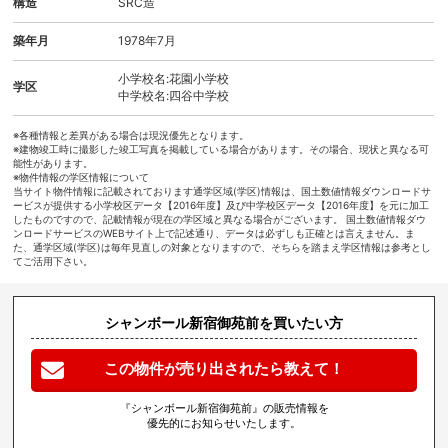
構造
SRC造
築年月
1978年7月
小学校名:花園小学校
学区
中学校名:四谷中学校
※各種情報と差異がある場合は現況優先となります。
※建物竣工時に撮影した竣工写真を掲載している場合があります。その場合、現状と異なる可
能性があります。
※物件情報の学区情報について
当サイト物件情報に記載されております通学区域(学区)情報は、国土数値情報ダウンロードサ
ービスが提供する小学校区データ【2016年度】及び中学校区データ【2016年度】を元に加工
したものですので、記載情報が現在の学区域と異なる場合がございます。 国土数値情報ダウ
ンロードサービスのWEBサイト上で記述通り、データは必ずしも正確とは言えません。ま
た、通学区域(学区)は毎年見直しの対象となりますので、そちらを踏まえ学区情報は参考とし
てご活用下さい。
シャンボール新宿御苑前を買いたい方
この物件が売り出されたら教えて！
『シャンボール新宿御苑前』の販売情報を
優先的にお知らせいたします。