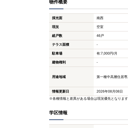
物件概要
採光面
南西
現況
空室
総戸数
46戸
テラス面積
-
駐車場
有:7,000円/月
建物権利
-
用途地域
第一種中高層住居専用地
情報更新日
2026年08月08日
※各種情報と差異がある場合は現況優先となります
学区情報