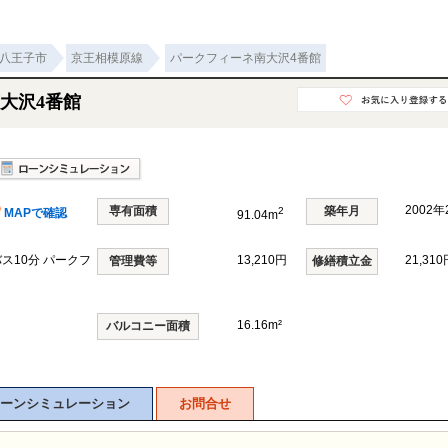
八王子市
京王相模原線
パークフィーネ南大沢4番館
大沢4番館
2002
専有面積
築年月
2
MAPで確認
91.04m
バス10分 パークフ
13,210円
21,310
管理費等
修繕積立金
16.16m²
バルコニー面積
ーンシミュレーション
お問合せ