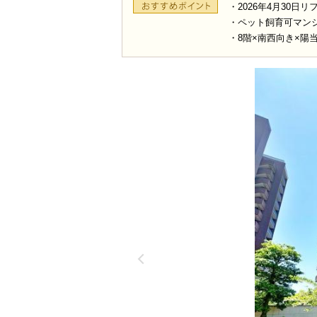
・2026年4月30日
・ペット飼育可マン
・8階×南西向き×陽