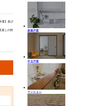
年度】及び
新築戸建
見直しの対
中古戸建
マンション