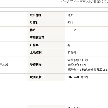
パークフィーネ南大沢4番館
取引態様
仲介
引渡し
即時
構造
SRC造
専用庭面積
-
駐輪場
有
土地権利
所有権
管理形態：日勤
域 - -
管理態様
管理組合：なし
管理会社：株式会社長谷工コミ
次回更新日
2026年08月22日