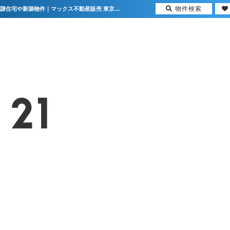
物件検索
パークフィーネ南大沢4番館 東京都八王子市鑓水2丁目｜4,898万円の中古マンション｜分譲住宅や新築物件｜マックス不動産販売 東京八王子店