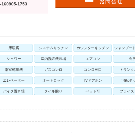
-160905-1753
床暖房
システムキッチン
カウンターキッチン
シャンプー
シャワー
室内洗濯機置場
エアコン
冷
浴室乾燥機
ガスコンロ
コンロ三口
トランク
エレベーター
オートロック
TVドアホン
宅配ボ
バイク置き場
タイル貼り
ペット可
プライス