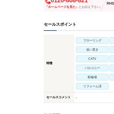
0120-808-821
RHS
「ホームページを見た」
とお伝え下さい。
セールスポイント
フローリング
追い焚き
CATV
特徴
バルコニー
駐輪場
リフォーム済
セールスコメント
-