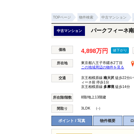
TOPページ
物件検索
中古マンション
パークフィーネ南
中古マンション
価格
4,898万円
値下がり
東京都八王子市鑓水2丁目
所在地
この地域周辺の物件を見る
京王相模原線
南大沢
徒歩22分/
交通
ィーネ前 停歩1分
京王相模原線
多摩境
徒歩14分
8階/地上13階建
所在階/階数
3LDK （-）
間取り
ポイント / 写真
物件概要
ロ