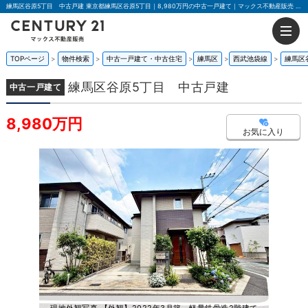
練馬区谷原5丁目 中古戸建 東京都練馬区谷原5丁目｜8,980万円の中古一戸建て｜マックス不動産販売 東京荻窪店
TOPページ
物件検索
中古一戸建て・中古住宅
練馬区
西武池袋線
練馬区
練馬区谷原5丁目 中古戸建
中古一戸建て
8,980万円
お気に入り