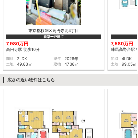
東京都杉並区高円寺北4丁目
新築一戸建て
7,980万円
7,580万円
高円寺駅 徒歩10分
練馬高野台駅 
間取
2LDK
築年
2026年
間取
4LDK
土地
49.83㎡
建物
47.38㎡
土地
99.05㎡
広さの近い物件はこちら