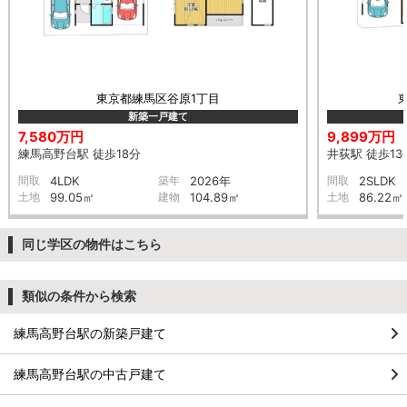
東京都練馬区谷原1丁目
新築一戸建て
7,580万円
9,899万円
練馬高野台駅 徒歩18分
井荻駅 徒歩13
間取
4LDK
築年
2026年
間取
2SLDK
土地
99.05㎡
建物
104.89㎡
土地
86.22㎡
同じ学区の物件はこちら
類似の条件から検索
練馬高野台駅の新築戸建て
練馬高野台駅の中古戸建て