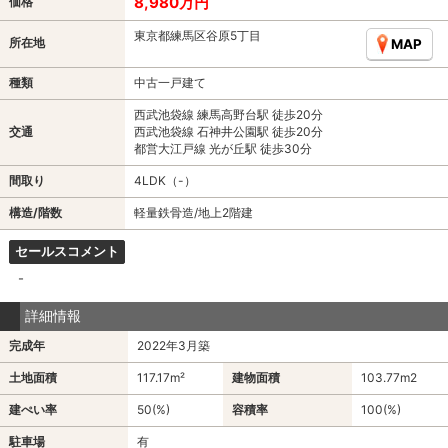
8,980万円
価格
東京都練馬区谷原5丁目
所在地
MAP
種類
中古一戸建て
西武池袋線 練馬高野台駅 徒歩20分
交通
西武池袋線 石神井公園駅 徒歩20分
都営大江戸線 光が丘駅 徒歩30分
間取り
4LDK（-）
構造/階数
軽量鉄骨造/地上2階建
セールスコメント
-
詳細情報
完成年
2022年3月築
土地面積
117.17m²
建物面積
103.77m
2
建ぺい率
50(%)
容積率
100(%)
駐車場
有