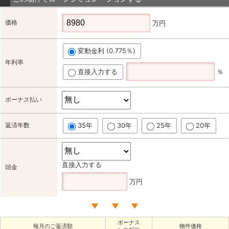
価格
万円
変動金利 (0.775％)
年利率
直接入力する
％
ボーナス払い
返済年数
35年
30年
25年
20年
直接入力する
頭金
万円
ボーナス
毎月のご返済額
物件価格