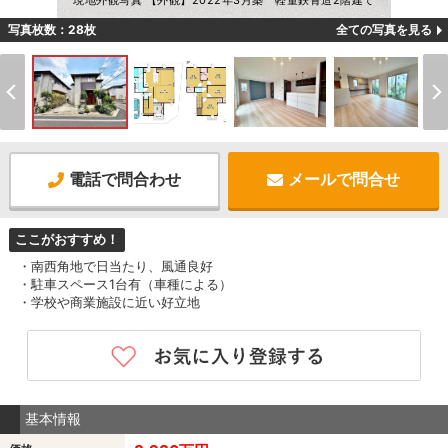
現地外観写真 【外観】2022年3月築 軽量鉄骨造2階建て
写真枚数：28枚
全ての写真を見る
電話で問合わせ
メールで問合せ
ここがおすすめ！
・南西角地で日当たり、風通良好
・駐車スペース1台有（車種による）
・学校や商業施設に近い好立地
基本情報