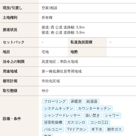
現況/引渡し
空家/相談
土地権利
所有権
接道: 西 公道 道路幅: 5.9ｍ
接道状況
接道: 南 公道 道路幅: 5.9ｍ
セットバック
-
私道負担面積
-
地目
宅地
地勢
法令上の制限
高度地区；準防火地域
用途地域
第一種低層住居専用地域
都市計画
市街化区域
取引態様
仲介
フローリング
床暖房
給湯器
システムキッチン
カウンターキッチン
シャンプードレッサー
追い焚き
シャワー
設備・条件
浴室乾燥機
ガスコンロ
コンロ三口
バルコニー
TVドアホン
本下水
都市ガス