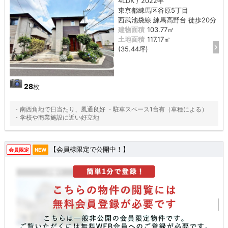
4LDK / 2022年
東京都練馬区谷原5丁目
西武池袋線 練馬高野台 徒歩20分
建物面積
103.77㎡
土地面積
117.17㎡
(35.44坪)
28
枚
・南西角地で日当たり、風通良好 ・駐車スペース1台有（車種による）
・学校や商業施設に近い好立地
【会員様限定で公開中！】
会員限定
NEW