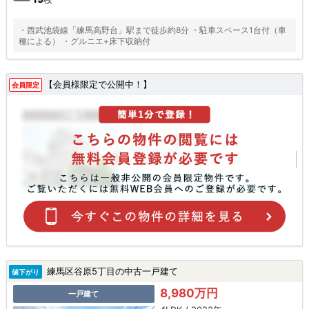
・西武池袋線「練馬高野台」駅まで徒歩約8分 ・駐車スペース1台付（車
種による） ・グルニエ+床下収納付
【会員様限定で公開中！】
会員限定
練馬区谷原5丁目の中古一戸建て
値下がり
8,980万円
一戸建て