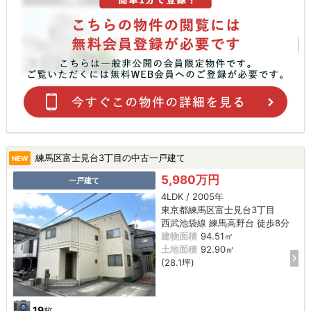
練馬区富士見台3丁目の中古一戸建て
NEW
5,980万円
一戸建て
4LDK / 2005年
東京都練馬区富士見台3丁目
西武池袋線 練馬高野台 徒歩8分
建物面積
94.51㎡
土地面積
92.90㎡
(28.1坪)
19
枚