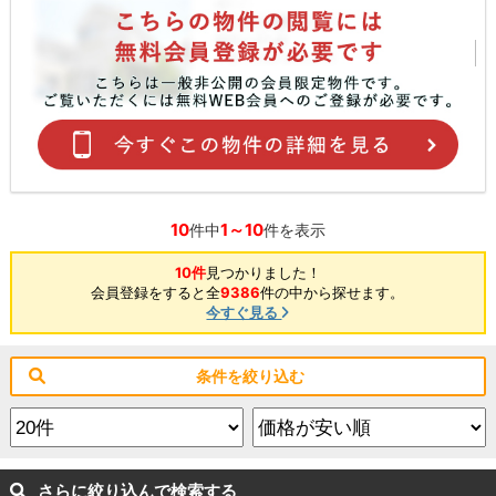
10
1～10
件中
件を表示
10件
見つかりました！
会員登録をすると全
9386
件の中から探せます。
今すぐ見る
条件を絞り込む
さらに絞り込んで検索する