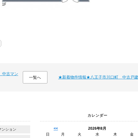
 中古マン
★新着物件情報★八王子市川口町 中古戸
一覧へ
カレンダー
<<
2026年8月
マンション
日
月
火
水
木
金