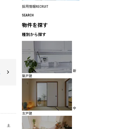
採用情報
RECRUIT
SEARCH
物件を探す
種別から探す
新
建
築戸建
中
古戸建
土