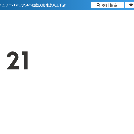
物件検索
★新着物件情報★新宿区北新宿2丁目 中古マンション【更新】 | 首都圏の不動産はセンチュリー21マックス不動産販売 東京八王子店・東京荻窪店