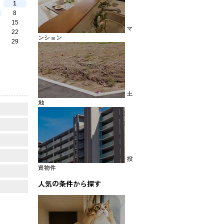
1
8
15
マ
22
ンション
29
土
地
投
資物件
人気の条件から探す