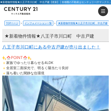
★新着物件情報★八王子市川口町 中古戸建【更新】 | 首都圏の不動産はセンチュリー21マックス不動産販売 東京八王子店・東京荻窪店
TOPページ
インフォメーション一覧
★新着物件情報★八王子市川口町 中古戸建
★新着物件情報★八王子市川口町 中古戸建
八王子市川口町にある中古戸建が売り出ました！
POINT
家族でゆったり暮らせる4LDK
全居室二面採光で、明るく陽当たり良好
落ち着いた閑静な住環境