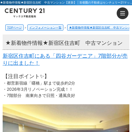
★新着物件情報★新宿区住吉町 中古マンション【更新】 | 首都圏の不動産はセンチュリー21マックス不動産販売 東京八王子店・東京荻窪店
TOPページ
インフォメーション一覧
★新着物件情報★新宿区住吉町 中古マンショ
★新着物件情報★新宿区住吉町 中古マンション
新宿区住吉町にある「四谷ガーデニア」7階部分が売
りに出ました！
【注目ポイント✨】
・都営新宿線「曙橋」駅まで徒歩約2分
・2026年3月リノベーション完成！！
・7階部分 南東向きで日照・通風良好