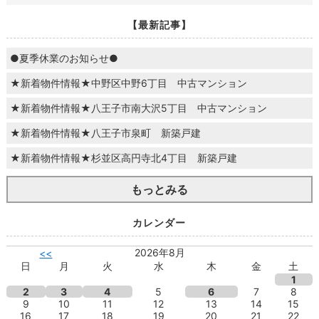
【最新記事】
●夏季休業のお知らせ●
★新着物件情報★中野区中野6丁目 中古マンション
★新着物件情報★八王子市南大沢5丁目 中古マンション
★新着物件情報★八王子市泉町 新築戸建
★新着物件情報★杉並区高円寺北4丁目 新築戸建
もっとみる
カレンダー
2026年8月
<<
日
月
火
水
木
金
土
1
2
3
4
5
6
7
8
9
10
11
12
13
14
15
16
17
18
19
20
21
22