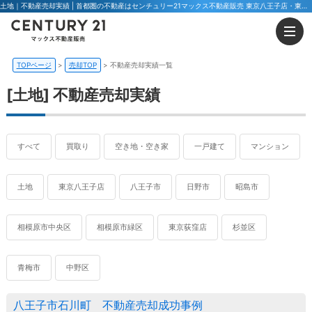
土地｜不動産売却実績 | 首都圏の不動産はセンチュリー21マックス不動産販売 東京八王子店・東京荻窪店
TOPページ
売却TOP
不動産売却実績一覧
[土地] 不動産売却実績
すべて
買取り
空き地・空き家
一戸建て
マンション
土地
東京八王子店
八王子市
日野市
昭島市
相模原市中央区
相模原市緑区
東京荻窪店
杉並区
青梅市
中野区
八王子市石川町 不動産売却成功事例