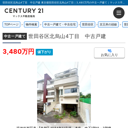
世田谷区北烏山4丁目 中古戸建 東京都世田谷区北烏山4丁目｜3,480万円の中古一戸建て｜マックス不動産販売 東京八王子店
TOPページ
物件検索
中古一戸建て・中古住宅
世田谷区
京王井の頭線
世
世田谷区北烏山4丁目 中古戸建
中古一戸建て
3,480万円
値下がり
お気に入り