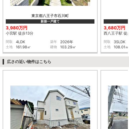
東京都八王子市石川町
新築一戸建て
3,980万円
3,680万円
小宮駅 徒歩13分
西八王子駅 徒
間取
4LDK
築年
2026年
間取
3SLDK
土地
161.98㎡
建物
103.29㎡
土地
108.01㎡
広さの近い物件はこちら