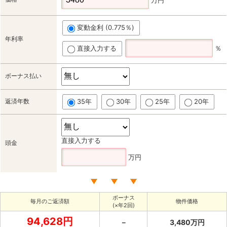
変動金利 (0.775％)
年利率
直接入力する
％
ボーナス払い
返済年数
35年
30年
25年
20年
直接入力する
頭金
万円
ボーナス
毎月のご返済額
物件価格
(×年2回)
94,628円
－
3,480万円