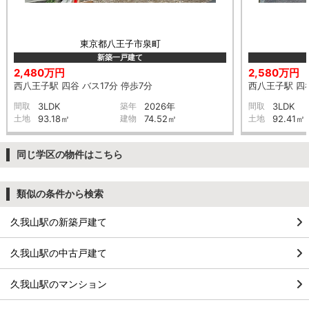
東京都八王子市泉町
新築一戸建て
2,480万円
2,580万円
西八王子駅 四谷 バス17分 停歩7分
西八王子駅 四谷
間取
3LDK
築年
2026年
間取
3LDK
土地
93.18㎡
建物
74.52㎡
土地
92.41㎡
同じ学区の物件はこちら
類似の条件から検索
久我山駅の新築戸建て
久我山駅の中古戸建て
久我山駅のマンション