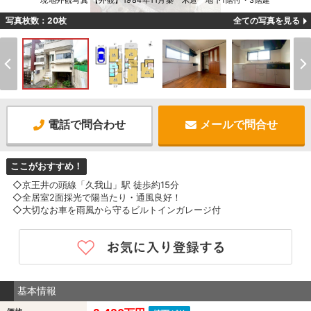
現地外観写真 【外観】1984年11月築 木造 地下1階付・3階建
写真枚数：20枚
全ての写真を見る
電話で問合わせ
メールで問合せ
ここがおすすめ！
◇京王井の頭線「久我山」駅 徒歩約15分
◇全居室2面採光で陽当たり・通風良好！
◇大切なお車を雨風から守るビルトインガレージ付
基本情報