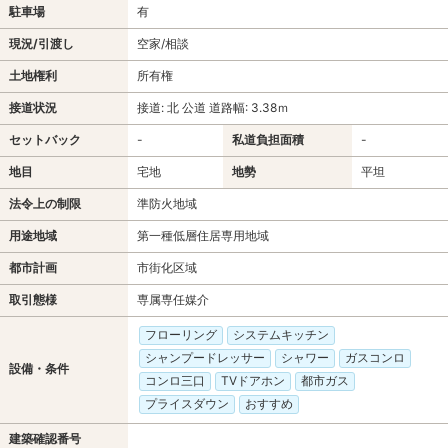
駐車場
有
現況/引渡し
空家/相談
土地権利
所有権
接道状況
接道: 北 公道 道路幅: 3.38ｍ
セットバック
-
私道負担面積
-
地目
宅地
地勢
平坦
法令上の制限
準防火地域
用途地域
第一種低層住居専用地域
都市計画
市街化区域
取引態様
専属専任媒介
フローリング
システムキッチン
シャンプードレッサー
シャワー
ガスコンロ
設備・条件
コンロ三口
TVドアホン
都市ガス
プライスダウン
おすすめ
建築確認番号