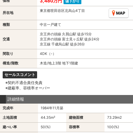
3,480万円
価格
値下がり
東京都世田谷区北烏山4丁目
所在地
MAP
種類
中古一戸建て
京王井の頭線 久我山駅 徒歩15分
交通
京王井の頭線 富士見ヶ丘駅 徒歩24分
京王線 千歳烏山駅 徒歩26分
間取り
4DK（-）
構造/階数
木造/地上3階 地下1階建
セールスコメント
※契約不適合責任免責
※建蔽率、容積率オーバー
詳細情報
完成年
1984年11月築
土地面積
44.35m²
建物面積
73.29m
2
建ぺい率
50(%)
容積率
100(%)