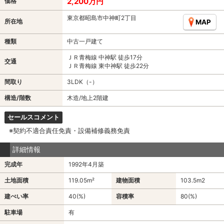
2,200万円
価格
東京都昭島市中神町2丁目
所在地
MAP
種類
中古一戸建て
ＪＲ青梅線 中神駅 徒歩17分
交通
ＪＲ青梅線 東中神駅 徒歩22分
間取り
3LDK（-）
構造/階数
木造/地上2階建
セールスコメント
※契約不適合責任免責・設備補修義務免責
詳細情報
完成年
1992年4月築
土地面積
119.05m²
建物面積
103.5m
2
建ぺい率
40(%)
容積率
80(%)
駐車場
有