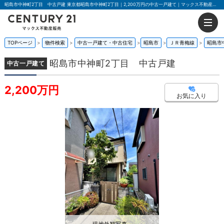
昭島市中神町2丁目 中古戸建 東京都昭島市中神町2丁目｜2,200万円の中古一戸建て｜マックス不動産販売 東京八王子店
TOPページ
物件検索
中古一戸建て・中古住宅
昭島市
ＪＲ青梅線
昭島市
昭島市中神町2丁目 中古戸建
中古一戸建て
2,200万円
お気に入り