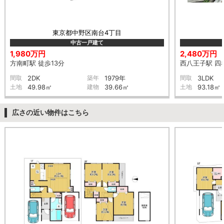
東京都中野区南台4丁目
中古一戸建て
1,980万円
2,480万円
方南町駅 徒歩13分
西八王子駅 四谷
間取
2DK
築年
1979年
間取
3LDK
土地
49.98㎡
建物
39.66㎡
土地
93.18㎡
広さの近い物件はこちら