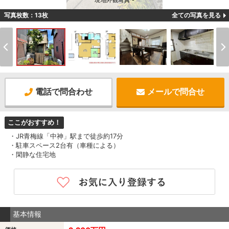
現地外観写真 -
写真枚数：13枚
全ての写真を見る
電話で問合わせ
メールで問合せ
ここがおすすめ！
・JR青梅線「中神」駅まで徒歩約17分
・駐車スペース2台有（車種による）
・閑静な住宅地
基本情報