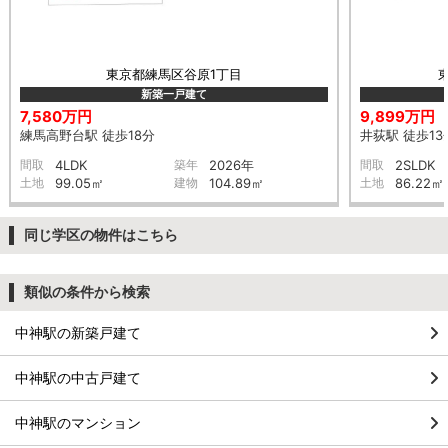
東京都練馬区谷原1丁目
新築一戸建て
7,580万円
9,899万円
練馬高野台駅 徒歩18分
井荻駅 徒歩13
間取
4LDK
築年
2026年
間取
2SLDK
土地
99.05㎡
建物
104.89㎡
土地
86.22㎡
同じ学区の物件はこちら
類似の条件から検索
中神駅の新築戸建て
中神駅の中古戸建て
中神駅のマンション