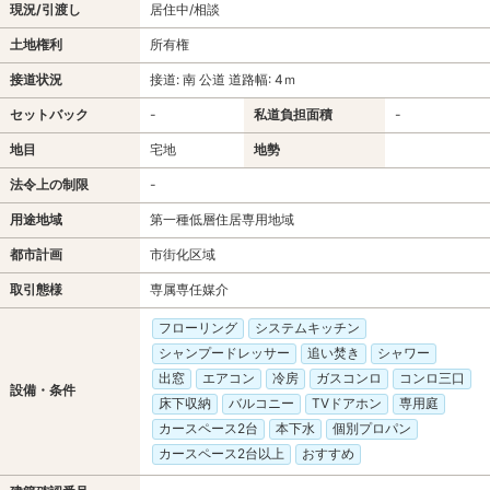
現況/引渡し
居住中/相談
土地権利
所有権
接道状況
接道: 南 公道 道路幅: 4ｍ
セットバック
-
私道負担面積
-
地目
宅地
地勢
法令上の制限
-
用途地域
第一種低層住居専用地域
都市計画
市街化区域
取引態様
専属専任媒介
フローリング
システムキッチン
シャンプードレッサー
追い焚き
シャワー
出窓
エアコン
冷房
ガスコンロ
コンロ三口
設備・条件
床下収納
バルコニー
TVドアホン
専用庭
カースペース2台
本下水
個別プロパン
カースペース2台以上
おすすめ