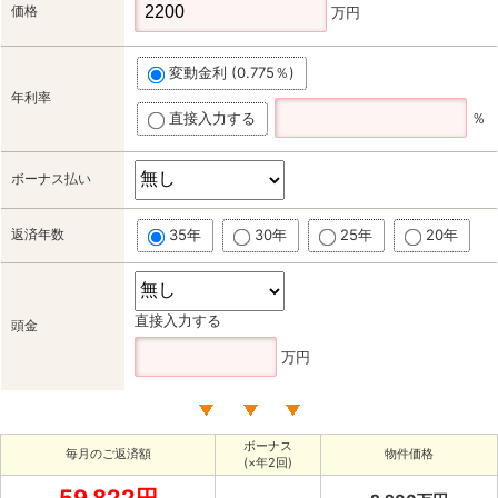
価格
万円
変動金利 (0.775％)
年利率
直接入力する
％
ボーナス払い
返済年数
35年
30年
25年
20年
直接入力する
頭金
万円
ボーナス
毎月のご返済額
物件価格
(×年2回)
59,822円