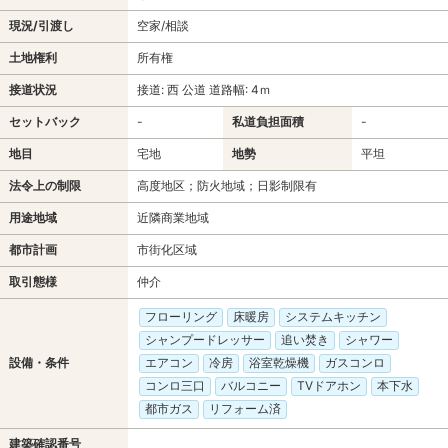
現況/引渡し
空家/相談
土地権利
所有権
接道状況
接道: 西 公道 道路幅: 4ｍ
セットバック
-
私道負担面積
-
地目
宅地
地勢
平坦
法令上の制限
高度地区；防火地域；日影制限有
用途地域
近隣商業地域
都市計画
市街化区域
取引態様
仲介
フローリング
床暖房
システムキッチン
シャンプードレッサー
追い焚き
シャワー
設備・条件
エアコン
冷房
浴室乾燥機
ガスコンロ
コンロ三口
バルコニー
TVドアホン
本下水
都市ガス
リフォーム済
建築確認番号