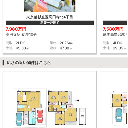
東京都杉並区高円寺北4丁目
新築一戸建て
7,980万円
7,580万円
高円寺駅 徒歩10分
練馬高野台駅 
間取
2LDK
築年
2026年
間取
4LDK
土地
49.83㎡
建物
47.38㎡
土地
99.05㎡
広さの近い物件はこちら