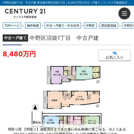
中野区沼袋1丁目 中古戸建 東京都中野区沼袋1丁目｜8,480万円の中古一戸建て｜マックス不動産販売 東京荻窪店
TOPページ
物件検索
中古一戸建て・中古住宅
中野区
西武新宿線
中野区
中野区沼袋1丁目 中古戸建
中古一戸建て
8,480万円
お気に入り
間取り図 【間取り】床暖房付きで冬の寒い日も快適に過ごせる、ゆとりある