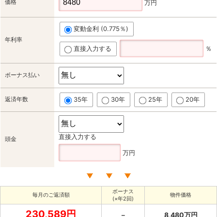
価格
万円
変動金利 (0.775％)
年利率
直接入力する
％
ボーナス払い
返済年数
35年
30年
25年
20年
直接入力する
頭金
万円
ボーナス
毎月のご返済額
物件価格
(×年2回)
230,589円
－
8,480万円