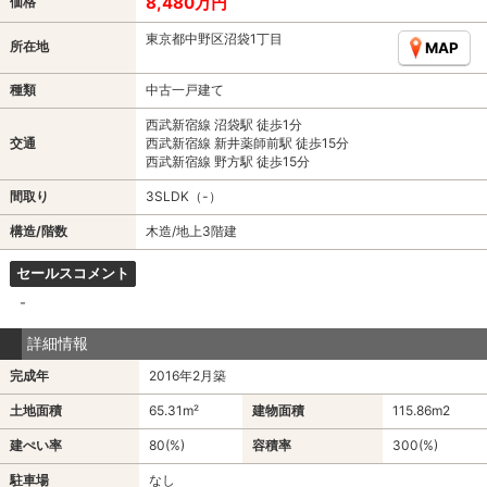
8,480万円
価格
東京都中野区沼袋1丁目
所在地
MAP
種類
中古一戸建て
西武新宿線 沼袋駅 徒歩1分
交通
西武新宿線 新井薬師前駅 徒歩15分
西武新宿線 野方駅 徒歩15分
間取り
3SLDK（-）
構造/階数
木造/地上3階建
セールスコメント
-
詳細情報
完成年
2016年2月築
土地面積
65.31m²
建物面積
115.86m
2
建ぺい率
80(%)
容積率
300(%)
駐車場
なし