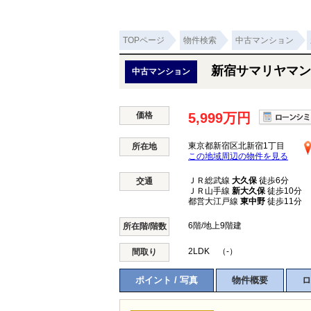
TOPページ
物件検索
中古マンション
新宿サマリヤマン
中古マンション
価格
5,999万円
東京都新宿区北新宿1丁目
所在地
この地域周辺の物件を見る
ＪＲ総武線
大久保
徒歩6分
交通
ＪＲ山手線
新大久保
徒歩10分
都営大江戸線
東中野
徒歩11分
6階/地上9階建
所在階/階数
2LDK （-）
間取り
ポイント / 写真
物件概要
ロ