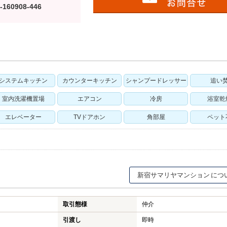
-160908-446
システムキッチン
カウンターキッチン
シャンプードレッサー
追い
室内洗濯機置場
エアコン
冷房
浴室乾
エレベーター
TVドアホン
角部屋
ペット
新宿サマリヤマンション
取引態様
仲介
引渡し
即時