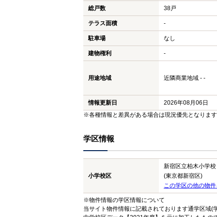
総戸数
38戸
テラス面積
-
駐車場
なし
建物権利
-
用途地域
近隣商業地域 - -
情報更新日
2026年08月06日
※各種情報と差異がある場合は現況優先となります
学区情報
新宿区立柏木小学校
小学校区
(東京都新宿区)
この学区の他の物件
※物件情報の学区情報について
当サイト物件情報に記載されております通学区域(学