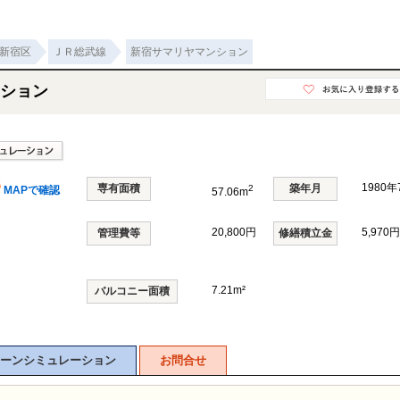
新宿区
ＪＲ総武線
新宿サマリヤマンション
ション
1980
専有面積
築年月
2
MAPで確認
57.06m
20,800円
5,970円
管理費等
修繕積立金
7.21m²
バルコニー面積
ーンシミュレーション
お問合せ