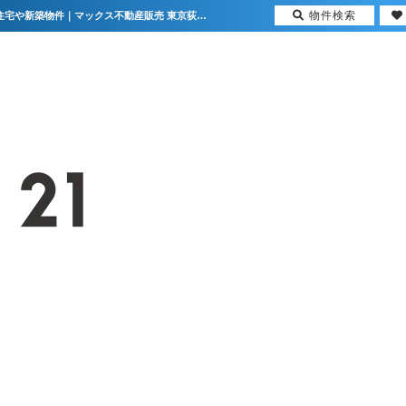
物件検索
新宿サマリヤマンション 東京都新宿区北新宿1丁目｜5,999万円の中古マンション｜分譲住宅や新築物件｜マックス不動産販売 東京荻窪店