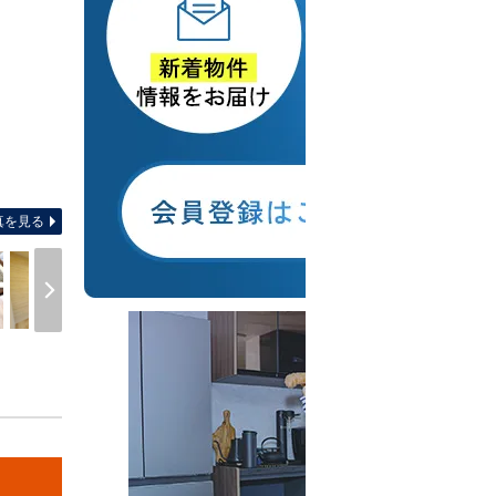
間取り図 【間取り】3方向角部屋×2面バルコニーを備えた、風
真を見る