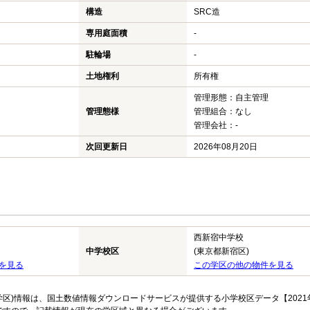
構造
SRC造
専用庭面積
-
駐輪場
-
土地権利
所有権
管理形態：自主管理
管理態様
管理組合：なし
管理会社：-
次回更新日
2026年08月20日
西新宿中学校
中学校区
(東京都新宿区)
を見る
この学区の他の物件を見る
区)情報は、国土数値情報ダウンロードサービスが提供する小学校区データ【2021