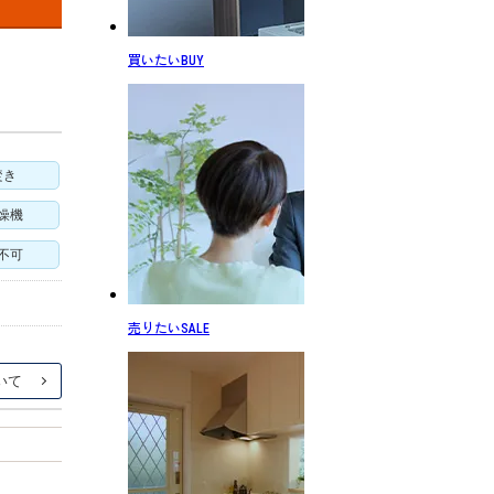
買いたい
BUY
焚き
燥機
不可
売りたい
SALE