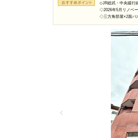
◇JR総武・中央緩行
◇2026年5月リノベ
◇三方角部屋×2面バ