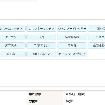
システムキッチン
カウンターキッチン
シャンプードレッサー
追い
エアコン
冷房
浴室乾燥機
ガスコ
床下収納
TVドアホン
専用庭
住宅性能
本下水
個別プロパン
カースペース2台以上
構造/階数
木造/
地上1階建
容積率
80(%)