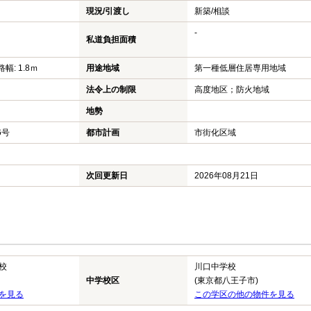
現況/引渡し
新築/相談
-
私道負担面積
幅: 1.8ｍ
用途地域
第一種低層住居専用地域
法令上の制限
高度地区；防火地域
地勢
6号
都市計画
市街化区域
次回更新日
2026年08月21日
校
川口中学校
中学校区
(東京都八王子市)
を見る
この学区の他の物件を見る