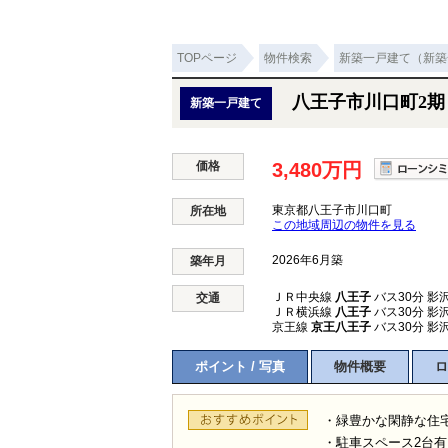
TOPページ
物件検索
新築一戸建て（新築
八王子市川口町2期
新築一戸建て
価格
3,480万円
東京都八王子市川口町
所在地
この地域周辺の物件を見る
2026年6月築
築年月
ＪＲ中央線
八王子
バス30分 影
交通
ＪＲ横浜線
八王子
バス30分 影
京王線
京王八王子
バス30分 影
ポイント / 写真
物件概要
ロ
・緑豊かな閑静な住
・駐車スペース2台