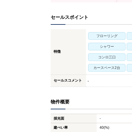
セールスポイント
フローリング
シャワー
特徴
コンロ三口
カースペース2台
セールスコメント
-
物件概要
採光面
-
建ぺい率
40(%)