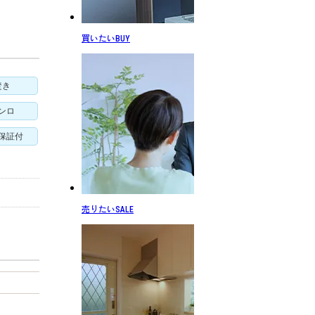
買いたい
BUY
焚き
ンロ
保証付
売りたい
SALE