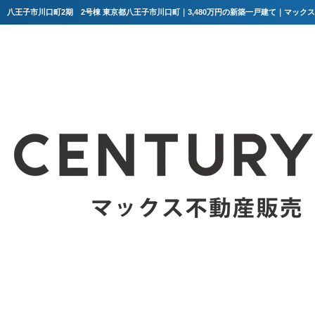
八王子市川口町2期 2号棟 東京都八王子市川口町｜3,480万円の新築一戸建て｜マック