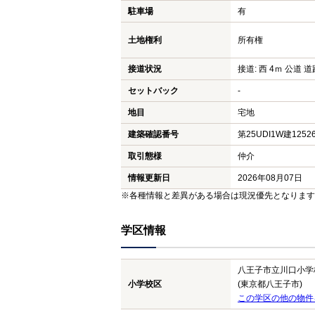
駐車場
有
土地権利
所有権
接道状況
接道: 西 4ｍ 公道 道路
セットバック
-
地目
宅地
建築確認番号
第25UDI1W建1252
取引態様
仲介
情報更新日
2026年08月07日
※各種情報と差異がある場合は現況優先となります
学区情報
八王子市立川口小学
小学校区
(東京都八王子市)
この学区の他の物件