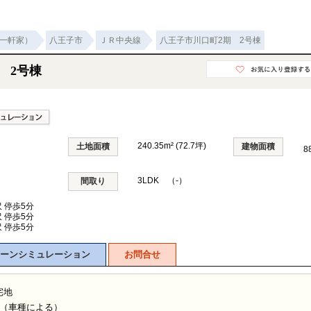
一軒家）
八王子市
ＪＲ中央線
八王子市川口町2期 2号棟
 2号棟
240.35m² (72.7坪)
土地面積
建物面積
8
3LDK （-）
間取り
沢 停歩5分
沢 停歩5分
沢 停歩5分
ーンシミュレーション
お問合せ
宅地
有（車種による）