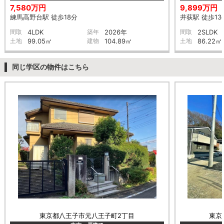
7,580万円
9,899万円
練馬高野台駅 徒歩18分
井荻駅 徒歩13
間取
4LDK
築年
2026年
間取
2SLDK
土地
99.05㎡
建物
104.89㎡
土地
86.22㎡
同じ学区の物件はこちら
東京都八王子市元八王子町2丁目
東京