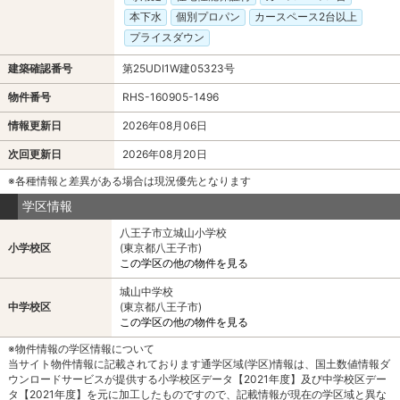
本下水
個別プロパン
カースペース2台以上
プライスダウン
建築確認番号
第25UDI1W建05323号
物件番号
RHS-160905-1496
情報更新日
2026年08月06日
次回更新日
2026年08月20日
※各種情報と差異がある場合は現況優先となります
学区情報
八王子市立城山小学校
小学校区
(東京都八王子市)
この学区の他の物件を見る
城山中学校
中学校区
(東京都八王子市)
この学区の他の物件を見る
※物件情報の学区情報について
当サイト物件情報に記載されております通学区域(学区)情報は、国土数値情報ダ
ウンロードサービスが提供する小学校区データ【2021年度】及び中学校区デー
タ【2021年度】を元に加工したものですので、記載情報が現在の学区域と異な