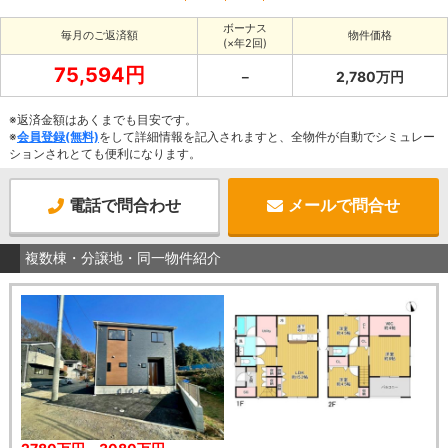
ボーナス
毎月のご返済額
物件価格
(×年2回)
75,594円
－
2,780万円
※返済金額はあくまでも目安です。
※
会員登録(無料)
をして詳細情報を記入されますと、全物件が自動でシミュレー
ションされとても便利になります。
電話で問合わせ
メールで問合せ
複数棟・分譲地・同一物件紹介