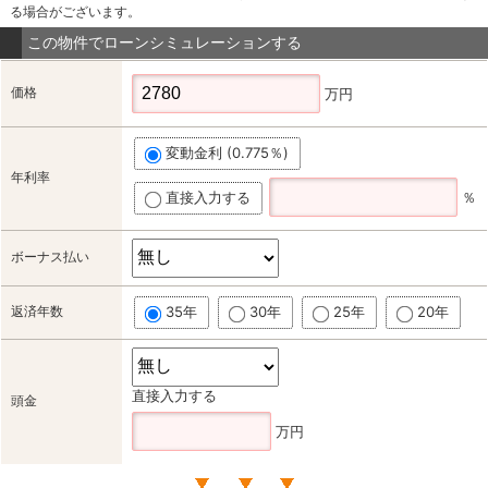
る場合がございます。
この物件でローンシミュレーションする
価格
万円
変動金利 (0.775％)
年利率
直接入力する
％
ボーナス払い
返済年数
35年
30年
25年
20年
直接入力する
頭金
万円