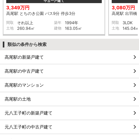
中古一戸建て
3,349万円
3,080万円
高尾駅 とちのき公園 バス9分 停歩3分
高尾駅 出羽橋 
間取
それ以上
築年
1994年
間取
3LDK
土地
260.94㎡
建物
163.05㎡
土地
145.04
類似の条件から検索
高尾駅の新築戸建て
高尾駅の中古戸建て
高尾駅のマンション
高尾駅の土地
元八王子町の新築戸建て
元八王子町の中古戸建て