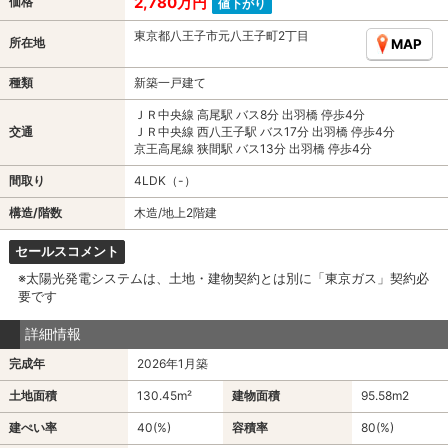
2,780万円
価格
値下がり
東京都八王子市元八王子町2丁目
所在地
MAP
種類
新築一戸建て
ＪＲ中央線 高尾駅 バス8分 出羽橋 停歩4分
交通
ＪＲ中央線 西八王子駅 バス17分 出羽橋 停歩4分
京王高尾線 狭間駅 バス13分 出羽橋 停歩4分
間取り
4LDK（-）
構造/階数
木造/地上2階建
セールスコメント
※太陽光発電システムは、土地・建物契約とは別に「東京ガス」契約必
要です
詳細情報
完成年
2026年1月築
土地面積
130.45m²
建物面積
95.58m
2
建ぺい率
40(%)
容積率
80(%)