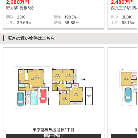
2,680万円
2,480万円
野方駅 徒歩5分
西八王子駅 四谷
間取
2DK
築年
1983年
間取
3LDK
土地
39.69㎡
建物
38.88㎡
土地
93.18㎡
広さの近い物件はこちら
東京都練馬区谷原1丁目
新築一戸建て