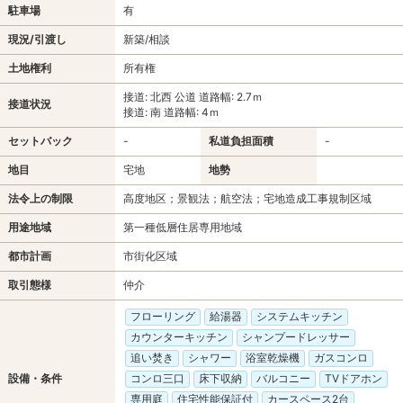
駐車場
有
現況/引渡し
新築/相談
土地権利
所有権
接道: 北西 公道 道路幅: 2.7ｍ
接道状況
接道: 南 道路幅: 4ｍ
セットバック
-
私道負担面積
-
地目
宅地
地勢
法令上の制限
高度地区；景観法；航空法；宅地造成工事規制区域
用途地域
第一種低層住居専用地域
都市計画
市街化区域
取引態様
仲介
フローリング
給湯器
システムキッチン
カウンターキッチン
シャンプードレッサー
追い焚き
シャワー
浴室乾燥機
ガスコンロ
設備・条件
コンロ三口
床下収納
バルコニー
TVドアホン
専用庭
住宅性能保証付
カースペース2台