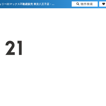
物件検索
★新着物件情報★杉並区荻窪4丁目 中古マンション【更新】 | 首都圏の不動産はセンチュリー21マックス不動産販売 東京八王子店・東京荻窪店