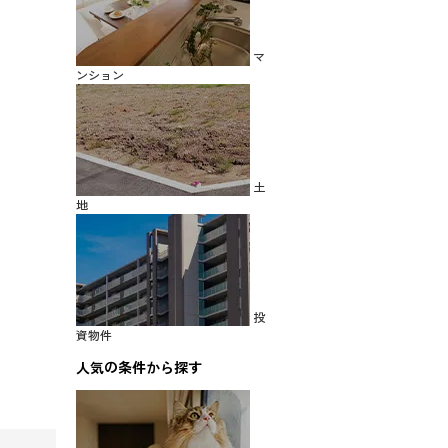
マ
ンション
土
地
投
資物件
人気の条件から探す