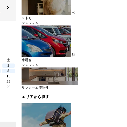
シ
ン
ペ
ット可
マンション
駐
車場有
土
マンション
1
8
15
22
29
リフォーム済物件
エリアから探す