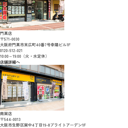
門真店
〒571-0030
大阪府門真市末広町40番7号幸陽ビル1F
0120-512-021
10:00～19:00（火・水定休）
店舗詳細へ
南巽店
〒544-0013
大阪市生野区巽中4丁目19-8ブライトアーデン1F