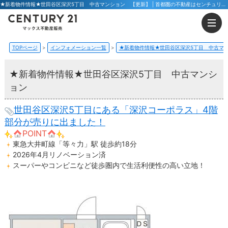
★新着物件情報★世田谷区深沢5丁目 中古マンション 【更新】 | 首都圏の不動産はセンチュリー21マックス不動産販売 東京八王子店・東京荻窪店
TOPページ
インフォメーション一覧
★新着物件情報★世田谷区深沢5丁目 中古
★新着物件情報★世田谷区深沢5丁目 中古マンシ
ョン
世田谷区深沢5丁目にある「深沢コーポラス」4階
部分が売りに出ました！
POINT
東急大井町線「等々力」駅 徒歩約18分
2026年4月リノベーション済
スーパーやコンビニなど徒歩圏内で生活利便性の高い立地！