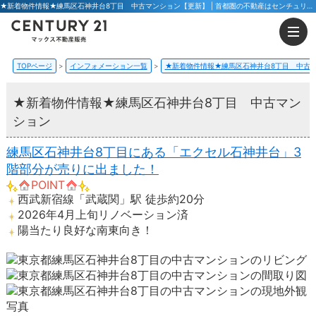
★新着物件情報★練馬区石神井台8丁目 中古マンション【更新】 | 首都圏の不動産はセンチュリー21マックス不動産販売 東京八王子店・東京荻窪店
TOPページ
インフォメーション一覧
★新着物件情報★練馬区石神井台8丁目 中古
★新着物件情報★練馬区石神井台8丁目 中古マン
ション
練馬区石神井台8丁目にある「エクセル石神井台」3
階部分が売りに出ました！
POINT
西武新宿線「武蔵関」駅 徒歩約20分
2026年4月上旬リノベーション済
陽当たり良好な南東向き！