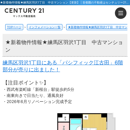
★新着物件情報★練馬区羽沢1丁目 中古マンション【更新】 | 首都圏の不動産はセンチュリー21マックス不動産販売 東京八王子店・東京荻窪店
TOPページ
インフォメーション一覧
★新着物件情報★練馬区羽沢1丁目 中古マン
★新着物件情報★練馬区羽沢1丁目 中古マンショ
ン
練馬区羽沢1丁目にある「パシフィック江古田」6階
部分が売りに出ました！
【注目ポイント✨】
・西武有楽町線「新桜台」駅徒歩約5分
・南東向きで日当たり、通風良好
・2026年6月リノベーション完成予定​