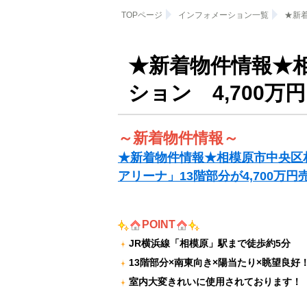
TOPページ
インフォメーション一覧
★新着
★新着物件情報★相
ション 4,700万円
～新着物件情報～
★新着物件情報★相模原市中央区
アリーナ」13階部分が4,700万
POINT
JR横浜線「相模原」駅まで徒歩約5分
13階部分×南東向き×陽当たり×眺望良好
室内大変きれいに使用されております！