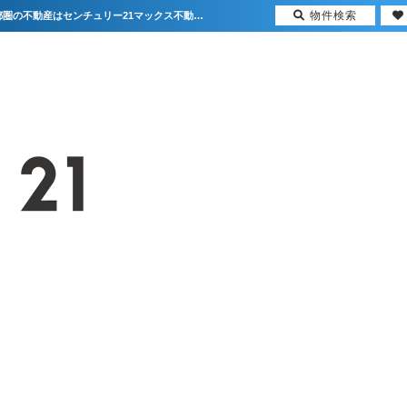
物件検索
★新着物件情報★相模原市中央区相模原3丁目 中古マンション 4,700万円【更新】 | 首都圏の不動産はセンチュリー21マックス不動産販売 東京八王子店・東京荻窪店