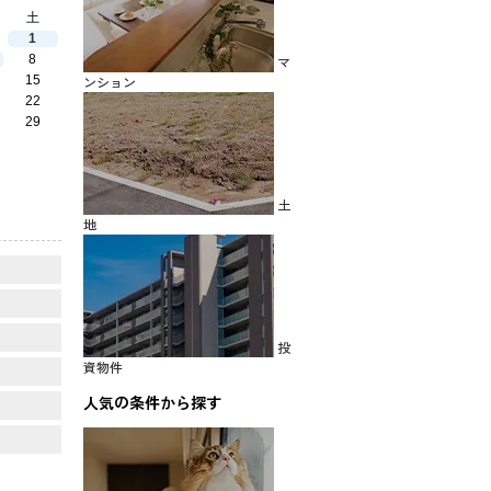
土
1
8
マ
15
ンション
22
29
土
地
投
資物件
人気の条件から探す