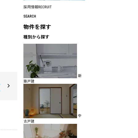
採用情報
RECRUIT
SEARCH
物件を探す
種別から探す
新
築戸建
ョ
ン
中
古戸建