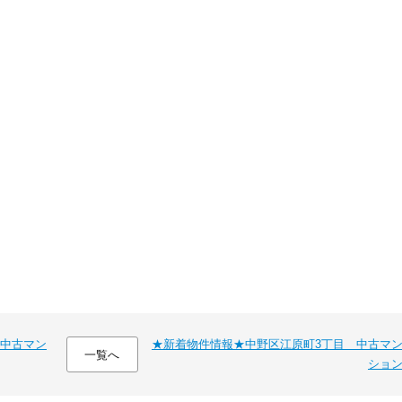
中古マン
★新着物件情報★中野区江原町3丁目 中古マ
一覧へ
ショ