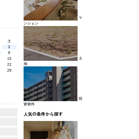
マ
ンション
土
1
8
土
15
地
22
29
投
資物件
人気の条件から探す