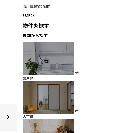
採用情報
RECRUIT
SEARCH
物件を探す
種別から探す
新
築戸建
中
ン
古戸建
ン