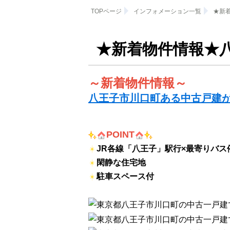
TOPページ
インフォメーション一覧
★新
★新着物件情報★八
～新着物件情報～
八王子市川口町ある中古戸建が
POINT
JR各線「八王子」駅行×最寄りバス
閑静な住宅地
駐車スペース付