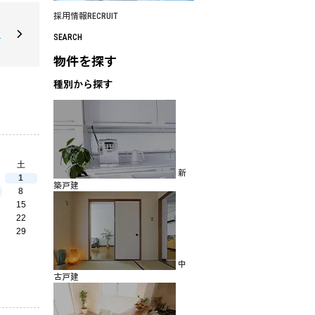
採用情報
RECRUIT
建
SEARCH
物件を探す
種別から探す
土
新
1
築戸建
8
15
22
29
中
古戸建