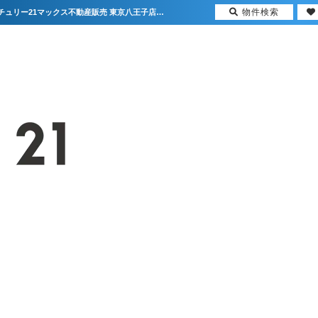
物件検索
★新着物件情報★八王子市川口町 中古戸建 580万円【更新】 | 首都圏の不動産はセンチュリー21マックス不動産販売 東京八王子店・東京荻窪店