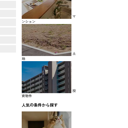
マ
ンション
土
地
投
資物件
人気の条件から探す