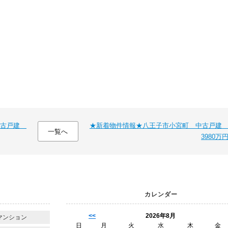
中古戸建
★新着物件情報★八王子市小宮町 中古戸
一覧へ
3980万
カレンダー
<<
2026年8月
マンション
日
月
火
水
木
金