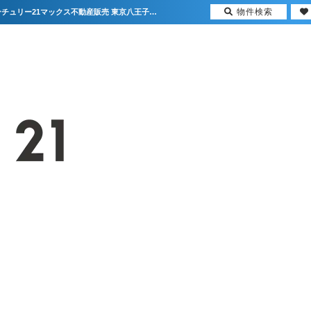
物件検索
★新着物件情報★八王子市上柚木 新築戸建 4730万円【更新】 | 首都圏の不動産はセンチュリー21マックス不動産販売 東京八王子店・東京荻窪店