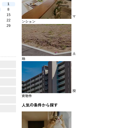
1
8
15
マ
22
ンション
29
土
地
投
資物件
人気の条件から探す