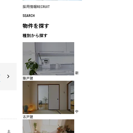
採用情報
RECRUIT
SEARCH
物件を探す
種別から探す
新
建
築戸建
円
中
古戸建
土