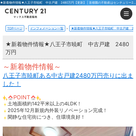
★新着物件情報★八王子市暁町 中古戸建 2480万円【更新】 | 首都圏の不動産はセンチュリー21マックス不動産販売 東京八王子店・東京荻窪店
TOPページ
インフォメーション一覧
★新着物件情報★八王子市暁町 中古戸建 24
★新着物件情報★八王子市暁町 中古戸建 2480
万円
～新着物件情報～
八王子市暁町ある中古戸建2480万円売りに出ま
した！
POINT
土地面積約142平米以上の4LDK！
2025年12月新規内外装リノベーション完成！
閑静な住宅街につき、住環境良好！