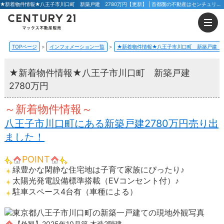
★新着物件情報★八王子市川口町 新築戸建 2780万円【更新】 | 首都圏の不動産はセンチュリー21マックス不動産販売 東京八王子店・東京荻窪店
TOPページ
インフォメーション一覧
★新着物件情報★八王子市川口町 新築戸建 2
★新着物件情報★八王子市川口町 新築戸建
2780万円
～新着物件情報～
八王子市川口町にある新築戸建2780万円売り出
ました！
POINT
緑豊かな閑静な住宅地は子育て家族にぴったり♪
太陽光発電設備標準搭載（EVコンセント付）♪
駐車スペース4台有（車種による）
【外観】2025年10月築 木造2階建