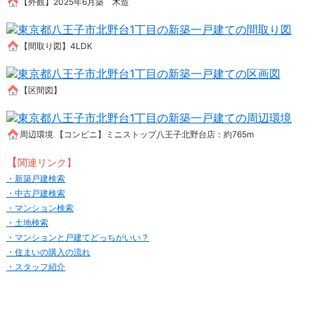
【外観】2025年6月築 木造
【間取り図】4LDK
【区間図】
周辺環境 【コンビニ】ミニストップ八王子北野台店：約765m
【
関連リンク
】
・新築戸建検索
・中古戸建検索
・マンション検索
・土地検索
・マンションと戸建てどっちがいい？
・住まいの購入の流れ
・スタッフ紹介