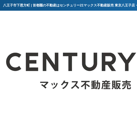
八王子市下恩方町 | 首都圏の不動産はセンチュリー21マックス不動産販売 東京八王子店