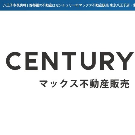
八王子市長房町 | 首都圏の不動産はセンチュリー21マックス不動産販売 東京八王子店・