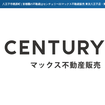
八王子市楢原町 | 首都圏の不動産はセンチュリー21マックス不動産販売 東京八王子店・