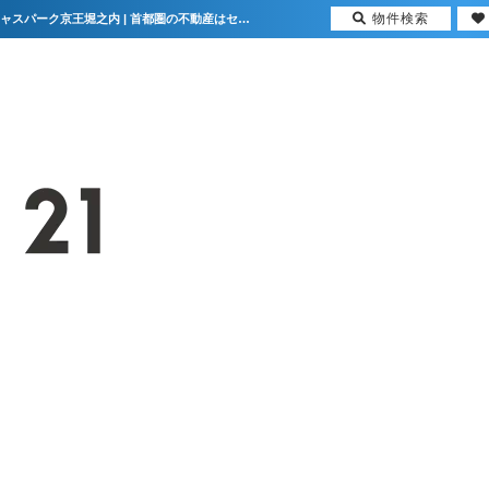
物件検索
アンビシャスパーク京王堀之内の売却実績|八王子市堀之内2丁目のマンション アンビシャスパーク京王堀之内 | 首都圏の不動産はセンチュリー21マックス不動産販売 東京八王子店・東京荻窪店