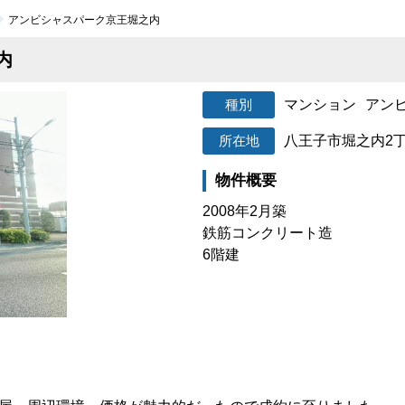
アンビシャスパーク京王堀之内
内
マンション
アン
八王子市堀之内2
物件概要
2008年2月築
鉄筋コンクリート造
6階建