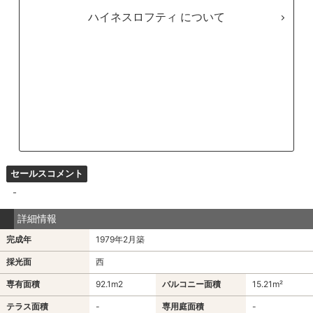
ハイネスロフティ
セールスコメント
-
詳細情報
完成年
1979年2月築
採光面
西
専有面積
92.1m
2
バルコニー面積
15.21m²
テラス面積
-
専用庭面積
-