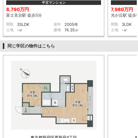
中古マンション
8,790万円
7,980万円
富士見台駅 徒歩5分
光が丘駅 徒歩
間取
3SLDK
築年
2005年
間取
3LDK
土地
-㎡
建物
74.35㎡
土地
-㎡
同じ学区の物件はこちら
東京都新宿区西新宿4丁目