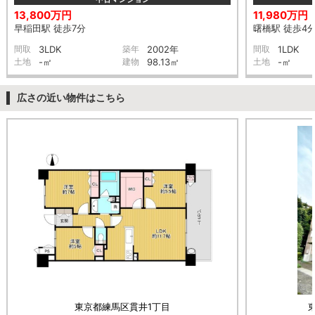
13,800万円
11,980万円
早稲田駅 徒歩7分
曙橋駅 徒歩4
間取
3LDK
築年
2002年
間取
1LDK
土地
-㎡
建物
98.13㎡
土地
-㎡
広さの近い物件はこちら
東京都練馬区貫井1丁目