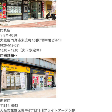
門真店
〒571-0030
大阪府門真市末広町40番7号幸陽ビル1F
0120-512-021
10:00～19:00（火・水定休）
店舗詳細へ
南巽店
〒544-0013
大阪市生野区巽中4丁目19-8ブライトアーデン1F