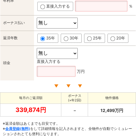
年利率
直接入力する
％
ボーナス払い
返済年数
35年
30年
25年
20年
直接入力する
頭金
万円
ボーナス
毎月のご返済額
物件価格
(×年2回)
339,874円
－
12,499万円
※返済金額はあくまでも目安です。
※
会員登録(無料)
をして詳細情報を記入されますと、全物件が自動でシミュレー
ションされとても便利になります。