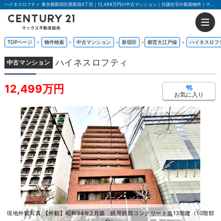
ハイネスロフティ 東京都新宿区西新宿4丁目｜12,499万円の中古マンション｜分譲住宅や新築物件｜マックス不動産販売 東京荻窪店
TOPページ
物件検索
中古マンション
新宿区
都営大江戸線
ハイネスロフ
ハイネスロフティ
中古マンション
12,499万円
お気に入り
現地外観写真 【外観】昭和54年2月築 鉄骨鉄筋コンクリート造13階建（10階部