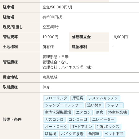
駐車場
空無:50,000円/月
駐輪場
有:500円/月
現況/引渡し
空室/即時
管理費等
19,900円
修繕積立金
19,900円
土地権利
所有権
建物権利
-
管理形態：日勤
管理態様
管理組合：なし
管理会社：ハイネス管理（株）
用途地域
商業地域
取引態様
仲介
フローリング
床暖房
システムキッチン
シャンプードレッサー
追い焚き
シャワー
室内洗濯機置場
エアコン
冷房
浴室乾燥機
設備・条件
ガスコンロ
コンロ三口
エレベーター
オートロック
TVドアホン
宅配ボックス
駐輪場
バイク置き場
角部屋
ペット不可