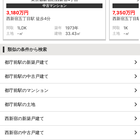
中古マンション
3,180万円
7,350万円
西新宿五丁目駅 徒歩4分
西新宿五丁目駅
間取
1LDK
築年
1973年
間取
1K
土地
-㎡
建物
33.43㎡
土地
-㎡
類似の条件から検索
都庁前駅の新築戸建て
都庁前駅の中古戸建て
都庁前駅のマンション
都庁前駅の土地
西新宿の新築戸建て
西新宿の中古戸建て