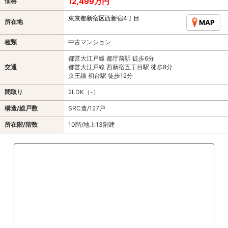
12,499万円
価格
東京都新宿区西新宿4丁目
所在地
MAP
種類
中古マンション
都営大江戸線 都庁前駅 徒歩6分
交通
都営大江戸線 西新宿五丁目駅 徒歩8分
京王線 初台駅 徒歩12分
間取り
2LDK（-）
構造/総戸数
SRC造/127戸
所在階/階数
10階/地上13階建