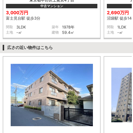
中古マンション
3,000万円
2,690万円
富士見台駅 徒歩3分
沼袋駅 徒歩14
間取
3LDK
築年
1978年
間取
1LDK
土地
-㎡
建物
59.4㎡
土地
-㎡
広さの近い物件はこちら