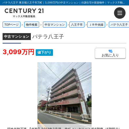
パテラ八王子 東京都八王子市万町｜3,099万円の中古マンション｜分譲住宅や新築物件｜マックス不動産販売 東京八王子店
TOPページ
物件検索
中古マンション
八王子市
ＪＲ中央線
パテラ八王子
パテラ八王子
中古マンション
3,099万円
値下がり
お気に入り