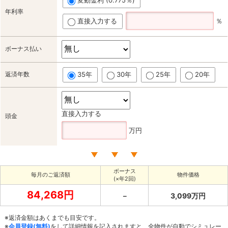
年利率
直接入力する
％
ボーナス払い
返済年数
35年
30年
25年
20年
直接入力する
頭金
万円
ボーナス
毎月のご返済額
物件価格
(×年2回)
84,268円
－
3,099万円
※返済金額はあくまでも目安です。
※
会員登録(無料)
をして詳細情報を記入されますと、全物件が自動でシミュレー