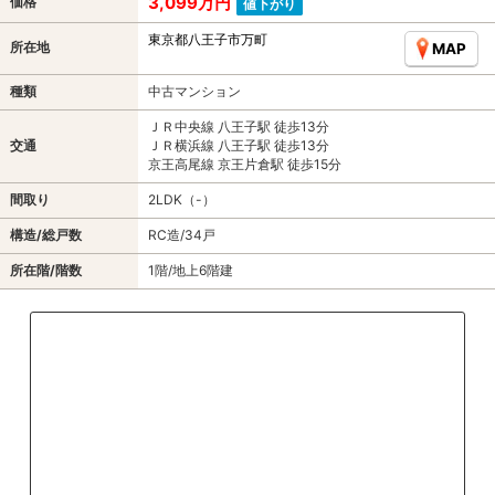
3,099万円
価格
値下がり
東京都八王子市万町
所在地
MAP
種類
中古マンション
ＪＲ中央線 八王子駅 徒歩13分
交通
ＪＲ横浜線 八王子駅 徒歩13分
京王高尾線 京王片倉駅 徒歩15分
間取り
2LDK（-）
構造/総戸数
RC造/34戸
所在階/階数
1階/地上6階建