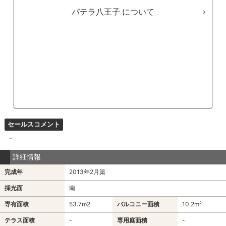
パテラ八王子
セールスコメント
-
詳細情報
完成年
2013年2月築
採光面
南
専有面積
53.7m
2
バルコニー面積
10.2m²
テラス面積
-
専用庭面積
-