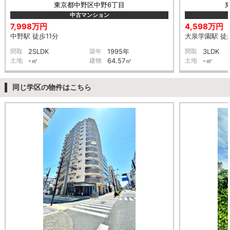
東京都中野区中野6丁目
中古マンション
7,998万円
4,598万円
中野駅 徒歩11分
大泉学園駅 徒歩
間取
2SLDK
築年
1995年
間取
3LDK
土地
-㎡
建物
64.57㎡
土地
-㎡
同じ学区の物件はこちら