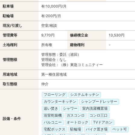
駐車場
有:10,000円/月
駐輪場
有:200円/月
現況/引渡し
空室/相談
管理費等
9,770円
修繕積立金
13,530円
土地権利
所有権
建物権利
-
管理形態：委託（巡回）
管理態様
管理組合：なし
管理会社：（株）東急コミュニティー
用途地域
第一種住居地域
取引態様
仲介
フローリング
システムキッチン
カウンターキッチン
シャンプードレッサー
追い焚き
シャワー
室内洗濯機置場
浴室乾燥機
ガスコンロ
コンロ三口
設備・条件
バルコニー
オートロック
TVドアホン
宅配ボックス
駐輪場
バイク置き場
ペット可