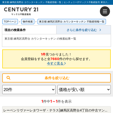
東京都 練馬区高野台 カウンターキッチン 不動産情報一覧｜センチュリー21マックス不動産販売 東京八王子店
TOPページ
物件検索
東京都 練馬区高野台 カウンターキッチン 不動産情報一覧
現在の検索条件
さらに条件を絞り込む
東京都 練馬区高野台 カウンターキッチン の検索結果一覧
1件
見つかりました！
会員登録をすると全
7660
件の中から探せます。
今すぐ見る
条件を絞り込む
1
1～1
件中
件を表示
レーベンリヴァーレタワーザ・テラス|練馬区高野台4丁目の中古マンション