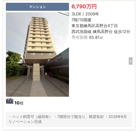
6,790万円
マンション
3LDK / 2009年
7階/15階建
東京都練馬区高野台4丁目
西武池袋線 練馬高野台 徒歩12分
専有面積
65.81㎡
10
枚
・ペット飼育可（細則有） ・7階部分で陽当り、眺望良好 ・2026年6月
リノベーション完成