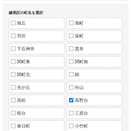
練馬区の町名を選択
旭丘
旭町
羽沢
栄町
下石神井
貫井
関町東
関町南
関町北
錦
光が丘
向山
高松
高野台
桜台
三原台
春日町
小竹町