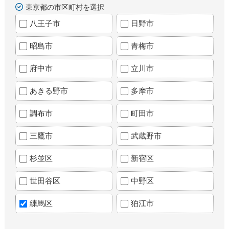
東京都の市区町村を選択
八王子市
日野市
昭島市
青梅市
府中市
立川市
あきる野市
多摩市
調布市
町田市
三鷹市
武蔵野市
杉並区
新宿区
世田谷区
中野区
練馬区
狛江市