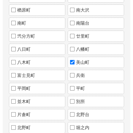
楢原町
南大沢
南町
南陽台
弐分方町
廿里町
八日町
八幡町
八木町
美山町
富士見町
兵衛
平岡町
平町
並木町
別所
片倉町
北野台
北野町
堀之内