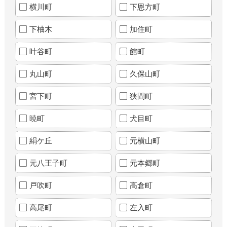
横川町
下恩方町
下柚木
加住町
叶谷町
館町
丸山町
久保山町
宮下町
狭間町
暁町
犬目町
絹ケ丘
元横山町
元八王子町
元本郷町
戸吹町
高倉町
高尾町
左入町