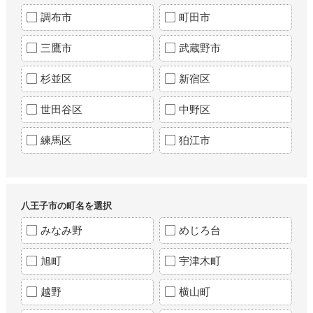
調布市
町田市
三鷹市
武蔵野市
杉並区
新宿区
世田谷区
中野区
練馬区
狛江市
八王子市の町名を選択
みなみ野
めじろ台
旭町
宇津木町
越野
横山町