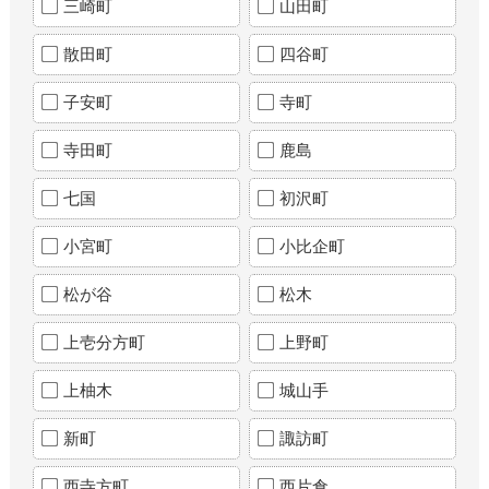
三崎町
山田町
散田町
四谷町
子安町
寺町
寺田町
鹿島
七国
初沢町
小宮町
小比企町
松が谷
松木
上壱分方町
上野町
上柚木
城山手
新町
諏訪町
西寺方町
西片倉