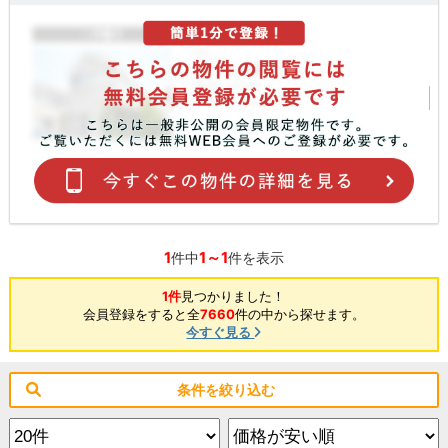
1
1～1
件中
件を表示
1件
見つかりました！
会員登録をすると全
7660
件の中から探せます。
今すぐ見る
条件を絞り込む