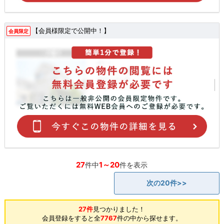
【会員様限定で公開中！】
会員限定
27
1～20
件中
件を表示
次の20件>>
27件
見つかりました！
会員登録をすると全
7767
件の中から探せます。