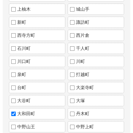
上柚木
城山手
新町
諏訪町
西寺方町
西片倉
石川町
千人町
川口町
川町
泉町
打越町
台町
大楽寺町
大谷町
大塚
大和田町
丹木町
中野山王
中野上町