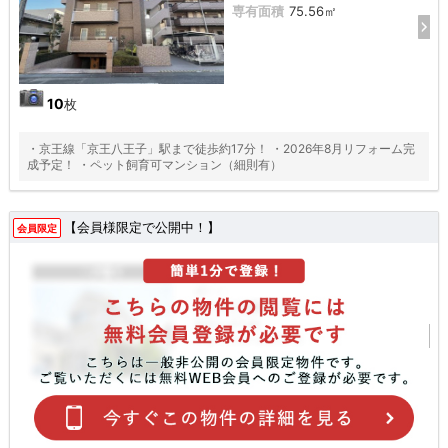
専有面積
75.56㎡
10
枚
・京王線「京王八王子」駅まで徒歩約17分！ ・2026年8月リフォーム完
成予定！ ・ペット飼育可マンション（細則有）
【会員様限定で公開中！】
会員限定