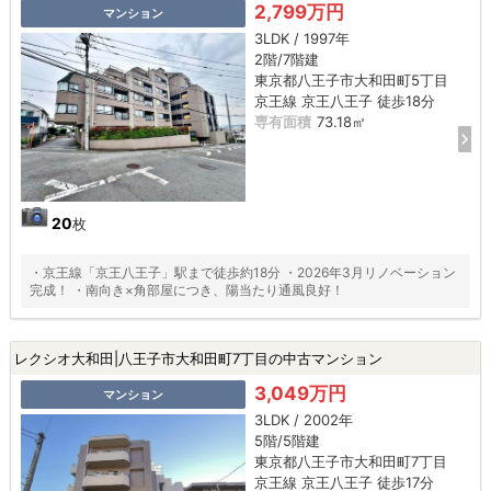
2,799万円
マンション
3LDK / 1997年
2階/7階建
東京都八王子市大和田町5丁目
京王線 京王八王子 徒歩18分
専有面積
73.18㎡
20
枚
・京王線「京王八王子」駅まで徒歩約18分 ・2026年3月リノベーション
完成！ ・南向き×角部屋につき、陽当たり通風良好！
レクシオ大和田|八王子市大和田町7丁目の中古マンション
3,049万円
マンション
3LDK / 2002年
5階/5階建
東京都八王子市大和田町7丁目
京王線 京王八王子 徒歩17分