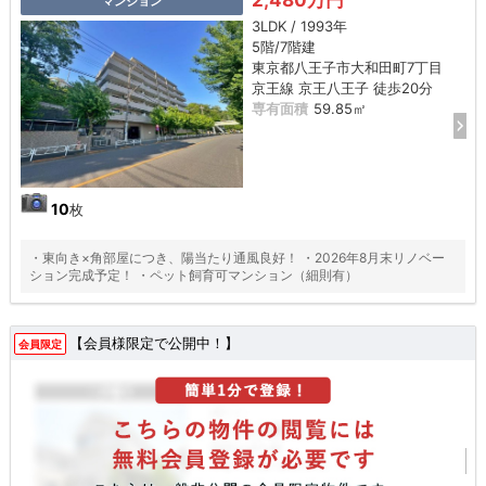
マンション
3LDK / 1993年
5階/7階建
東京都八王子市大和田町7丁目
京王線 京王八王子 徒歩20分
専有面積
59.85㎡
10
枚
・東向き×角部屋につき、陽当たり通風良好！ ・2026年8月末リノベー
ション完成予定！ ・ペット飼育可マンション（細則有）
【会員様限定で公開中！】
会員限定