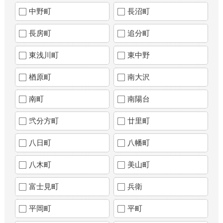
中野町
長沼町
長房町
追分町
東浅川町
東中野
楢原町
南大沢
南町
南陽台
弐分方町
廿里町
八日町
八幡町
八木町
美山町
富士見町
兵衛
平岡町
平町