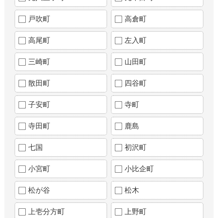
戸吹町
高倉町
高尾町
左入町
三崎町
山田町
散田町
四谷町
子安町
寺町
寺田町
鹿島
七国
初沢町
小宮町
小比企町
松が谷
松木
上壱分方町
上野町