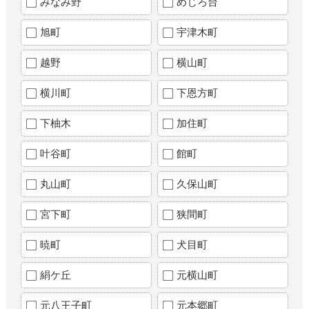
みなみ野
めじろ台
旭町
宇津木町
越野
横山町
横川町
下恩方町
下柚木
加住町
叶谷町
館町
丸山町
久保山町
宮下町
狭間町
暁町
犬目町
絹ケ丘
元横山町
元八王子町
元本郷町