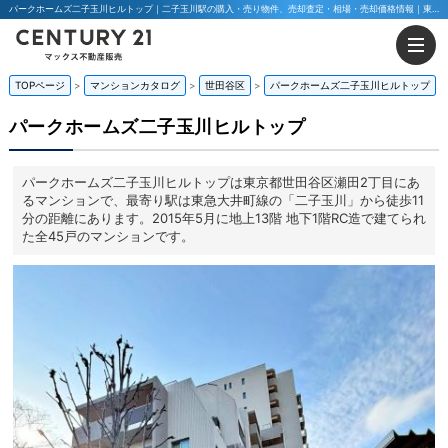
パークホームズ二子玉川ヒルトップ｜二子玉川駅の購入・売り物件、売却査定・相場・売却価格情報｜東京都世田谷区瀬田2丁目のマンション情報｜マックス不動産販売 東京八王子店・東京荻窪店
TOPページ
マンションカタログ
世田谷区
パークホームズ二子玉川ヒルトップ
パークホームズ二子玉川ヒルトップ
パークホームズ二子玉川ヒルトップは東京都世田谷区瀬田2丁目にあ
るマンションで、最寄り駅は東急大井町線の「二子玉川」から徒歩11
分の距離にあります。2015年5月に地上13階 地下1階RC造で建てられ
た全45戸のマンションです。