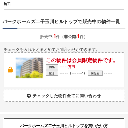
施工
パークホームズ二子玉川ヒルトップで販売中の物件一覧
1
1
販売中:
件（非公開:
件）
チェックを入れるとまとめてお問合わせができます。
この物件は会員限定物件です。
-----万円
価格
-----（-----㎡）
-----
広さ
採光面
パークホームズ二子玉川ヒルトップを買いたい方