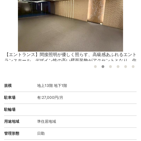
現地
【エントランス】間接照明が優しく照らす、高級感あふれるエント
ランスホール。デザイン性の高い壁面装飾がアクセントとなり、住
まう方やゲストを温かく迎える上質な迎賓空間が広がります。 エ
ントランス
規模
地上13階 地下1階
駐車場
有:27,000円/月
駐輪場
用途地域
準住居地域
管理形態
日勤