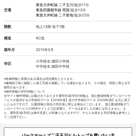
東急大井町線
二子玉川
/徒歩11分
交通
東急田園都市線
用賀
/徒歩13分
東急大井町線
二子新地
/徒歩23分
階数
地上13階 地下1階
構造
RC造
築年月
2015年5月
小学校名:瀬田小学校
学区
中学校名:瀬田中学校
※各種情報と差異がある場合は現況優先となります。
※建物竣工時に撮影した竣工写真を掲載している場合があります。その場合、現状と異なる可
能性があります。
※物件情報の学区情報について
当サイト物件情報に記載されております通学区域(学区)情報は、国土数値情報ダウンロードサ
ービスが提供する小学校区データ【2016年度】及び中学校区データ【2016年度】を元に加工
したものですので、記載情報が現在の学区域と異なる場合がございます。 国土数値情報ダウ
ンロードサービスのWEBサイト上で記述通り、データは必ずしも正確とは言えません。ま
た、通学区域(学区)は毎年見直しの対象となりますので、そちらを踏まえ学区情報は参考とし
てご活用下さい。
パークホームズ二子玉川ヒルトップを買いたい方