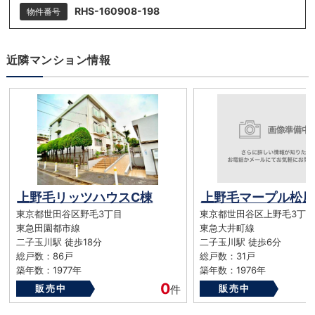
RHS-160908-198
物件番号
近隣マンション情報
上野毛リッツハウスC棟
上野毛マープル松原
東京都世田谷区野毛3丁目
東京都世田谷区上野毛3丁目
東急田園都市線
東急大井町線
二子玉川駅 徒歩18分
二子玉川駅 徒歩6分
総戸数：86戸
総戸数：31戸
築年数：1977年
築年数：1976年
0
販売中
件
販売中