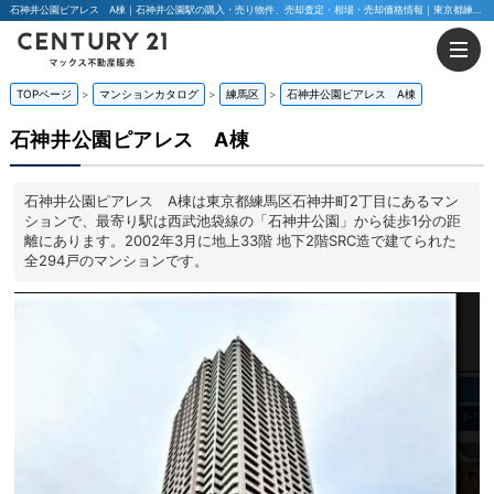
石神井公園ピアレス A棟｜石神井公園駅の購入・売り物件、売却査定・相場・売却価格情報｜東京都練馬区石神井町2丁目のマンション情報｜マックス不動産販売 東京八王子店・東京荻窪店
TOPページ
マンションカタログ
練馬区
石神井公園ピアレス A棟
石神井公園ピアレス A棟
石神井公園ピアレス A棟は東京都練馬区石神井町2丁目にあるマン
ションで、最寄り駅は西武池袋線の「石神井公園」から徒歩1分の距
離にあります。2002年3月に地上33階 地下2階SRC造で建てられた
全294戸のマンションです。