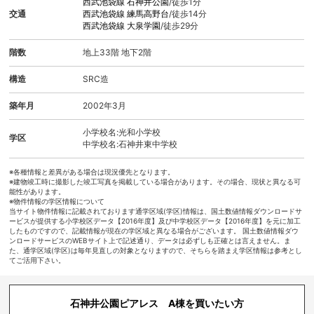
西武池袋線
石神井公園
/徒歩1分
交通
西武池袋線
練馬高野台
/徒歩14分
西武池袋線
大泉学園
/徒歩29分
階数
地上33階 地下2階
構造
SRC造
築年月
2002年3月
小学校名:光和小学校
学区
中学校名:石神井東中学校
※各種情報と差異がある場合は現況優先となります。
※建物竣工時に撮影した竣工写真を掲載している場合があります。その場合、現状と異なる可
能性があります。
※物件情報の学区情報について
当サイト物件情報に記載されております通学区域(学区)情報は、国土数値情報ダウンロードサ
ービスが提供する小学校区データ【2016年度】及び中学校区データ【2016年度】を元に加工
したものですので、記載情報が現在の学区域と異なる場合がございます。 国土数値情報ダウ
ンロードサービスのWEBサイト上で記述通り、データは必ずしも正確とは言えません。ま
た、通学区域(学区)は毎年見直しの対象となりますので、そちらを踏まえ学区情報は参考とし
てご活用下さい。
石神井公園ピアレス A棟を買いたい方