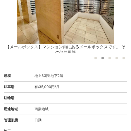
付
【メールボックス】マンション内にあるメールボックスです。 そ
の他共用部
規模
地上33階 地下2階
駐車場
有:35,000円/月
駐輪場
用途地域
商業地域
管理形態
日勤