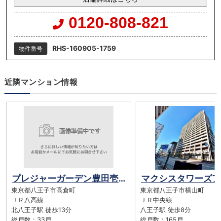
0120-808-821
RHS-160905-1759
物件番号
近隣マンション情報
プレジャーガーデン豊田壱番館
東京都八王子市高倉町
東京都八王子市横山町
ＪＲ八高線
ＪＲ中央線
北八王子駅 徒歩13分
八王子駅 徒歩8分
総戸数：33戸
総戸数：165戸