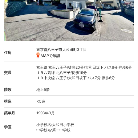
東京都八王子市大和田町
3丁目
住所
MAPで確認
京王線
京王八王子
/徒歩20分/大和田坂下 バス6分 停歩6分
交通
ＪＲ八高線
北八王子
/徒歩19分
ＪＲ中央線
八王子
/大和田坂下 バス7分 停歩6分
階数
地上5階
構造
RC造
築年月
1993年3月
小学校名:大和田小学校
学区
中学校名:第一中学校