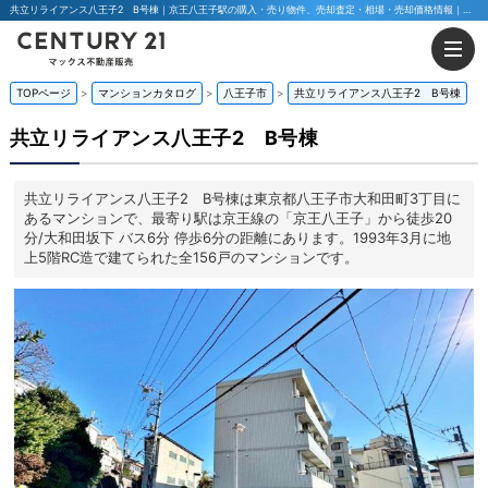
共立リライアンス八王子2 B号棟｜京王八王子駅の購入・売り物件、売却査定・相場・売却価格情報｜東京都八王子市大和田町3丁目のマンション情報｜マックス不動産販売 東京八王子店・東京荻窪店
TOPページ
マンションカタログ
八王子市
共立リライアンス八王子2 B号棟
共立リライアンス八王子2 B号棟
共立リライアンス八王子2 B号棟は東京都八王子市大和田町3丁目に
あるマンションで、最寄り駅は京王線の「京王八王子」から徒歩20
分/大和田坂下 バス6分 停歩6分の距離にあります。1993年3月に地
上5階RC造で建てられた全156戸のマンションです。