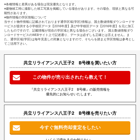
※各種情報と差異がある場合は現況優先となります。
※建物竣工時に撮影した竣工写真を掲載している場合があります。その場合、現状と異なる可
能性があります。
※物件情報の学区情報について
当サイト物件情報に記載されております通学区域(学区)情報は、国土数値情報ダウンロードサ
ービスが提供する小学校区データ【2016年度】及び中学校区データ【2016年度】を元に加工
したものですので、記載情報が現在の学区域と異なる場合がございます。 国土数値情報ダウ
ンロードサービスのWEBサイト上で記述通り、データは必ずしも正確とは言えません。ま
た、通学区域(学区)は毎年見直しの対象となりますので、そちらを踏まえ学区情報は参考とし
てご活用下さい。
共立リライアンス八王子2 B号棟を買いたい方
この物件が売り出されたら教えて！
『共立リライアンス八王子2 B号棟』の販売情報を
優先的にお知らせいたします。
共立リライアンス八王子2 B号棟を売りたい方
今すぐ無料売却査定をしたい
いくらで売れるのか知りたい、