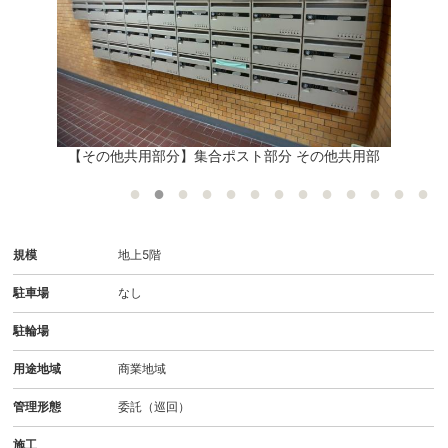
）
【その他共用部分】集合ポスト部分 その他共用部
規模
地上5階
駐車場
なし
駐輪場
用途地域
商業地域
管理形態
委託（巡回）
施工