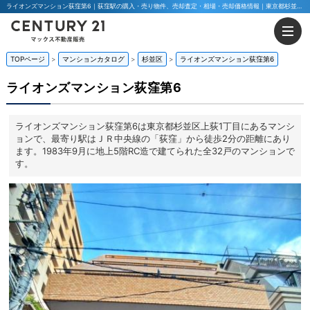
ライオンズマンション荻窪第6｜荻窪駅の購入・売り物件、売却査定・相場・売却価格情報｜東京都杉並区上荻1丁目のマンション情報｜マックス不動産販売 東京八王子店・東京荻窪店
TOPページ
マンションカタログ
杉並区
ライオンズマンション荻窪第6
ライオンズマンション荻窪第6
ライオンズマンション荻窪第6は東京都杉並区上荻1丁目にあるマンシ
ョンで、最寄り駅はＪＲ中央線の「荻窪」から徒歩2分の距離にあり
ます。1983年9月に地上5階RC造で建てられた全32戸のマンションで
す。