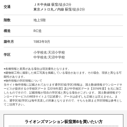
ＪＲ中央線
荻窪
/徒歩2分
交通
東京メトロ丸ノ内線
荻窪
/徒歩2分
階数
地上5階
構造
RC造
築年月
1983年9月
小学校名:天沼小学校
学区
中学校名:天沼中学校
※各種情報と差異がある場合は現況優先となります。
※建物竣工時に撮影した竣工写真を掲載している場合があります。その場合、現状と異なる可
能性があります。
※物件情報の学区情報について
当サイト物件情報に記載されております通学区域(学区)情報は、国土数値情報ダウンロードサ
ービスが提供する小学校区データ【2016年度】及び中学校区データ【2016年度】を元に加工
したものですので、記載情報が現在の学区域と異なる場合がございます。 国土数値情報ダウ
ンロードサービスのWEBサイト上で記述通り、データは必ずしも正確とは言えません。ま
た、通学区域(学区)は毎年見直しの対象となりますので、そちらを踏まえ学区情報は参考とし
てご活用下さい。
ライオンズマンション荻窪第6を買いたい方