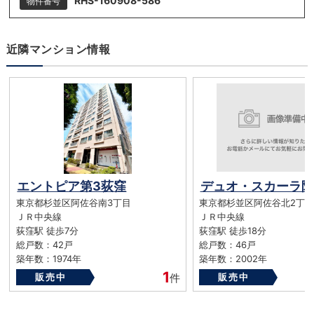
RHS-160908-586
物件番号
近隣マンション情報
エントピア第3荻窪
デュオ・スカーラ阿
東京都杉並区阿佐谷南3丁目
東京都杉並区阿佐谷北2丁目
ＪＲ中央線
ＪＲ中央線
荻窪駅 徒歩7分
荻窪駅 徒歩18分
総戸数：42戸
総戸数：46戸
築年数：1974年
築年数：2002年
1
販売中
件
販売中