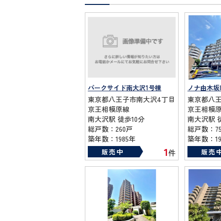
パークサイド南大沢1号棟
ノナ由木坂
東京都八王子市南大沢4丁目
東京都八王
京王相模原線
京王相模
南大沢駅 徒歩10分
南大沢駅 
総戸数：260戸
総戸数：7
築年数：1985年
築年数：19
1
販売中
販売
件