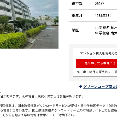
総戸数
292戸
築年月
1983年1月
小学校名:柏
学区
中学校名:南
マンション購入をお考え
売り出したら教えて！
売り出し物件を優先的にご
グリーンコープ南大
。
合があります。その場合、現状と異なる可能性があります。
区)情報は、国土数値情報ダウンロードサービスが提供する小学校区データ【2016年
る場合がございます。 国土数値情報ダウンロードサービスのWEBサイト上で記述
で、そちらを踏まえ学区情報は参考としてご活用下さい。