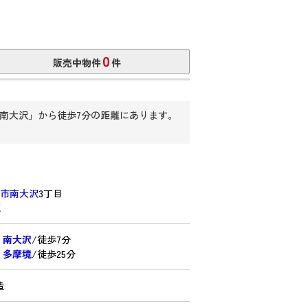
0
販売中物件
件
南大沢」から徒歩7分の距離にあります。
市南大沢
3丁目
認
線
南大沢
/徒歩7分
線
多摩境
/徒歩25分
造