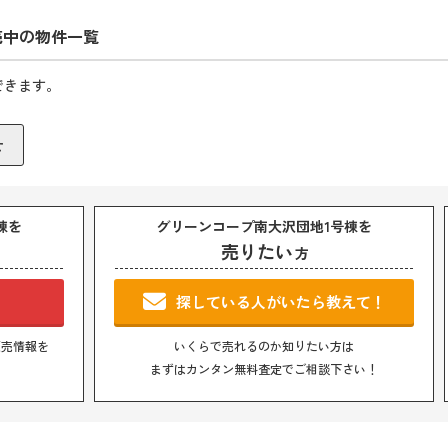
売中の物件一覧
できます。
棟を
グリーンコープ南大沢団地1号棟を
売りたい
方
！
探している人がいたら教えて！
販売情報を
いくらで売れるのか知りたい方は
まずはカンタン無料査定でご相談下さい！