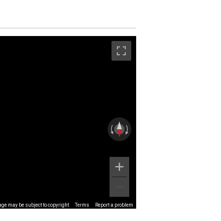
ge may be subject to copyright
Terms
Report a problem