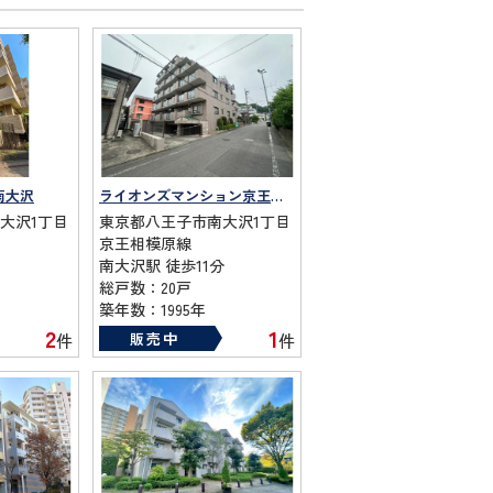
南大沢
ライオンズマンション京王南大沢
大沢1丁目
東京都八王子市南大沢1丁目
京王相模原線
南大沢駅 徒歩11分
総戸数：20戸
築年数：1995年
2
1
販売中
件
件