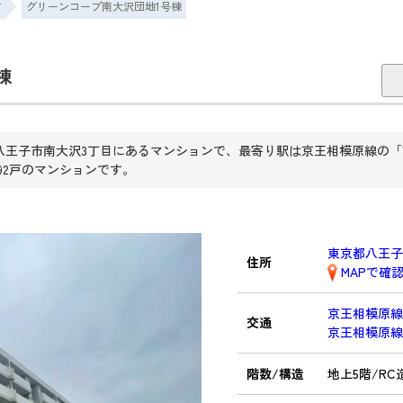
市
グリーンコープ南大沢団地1号棟
棟
八王子市南大沢3丁目にあるマンションで、最寄り駅は京王相模原線の「
292戸のマンションです。
東京都八王子
住所
MAPで確
京王相模原
交通
京王相模原
階数/構造
地上5階/RC