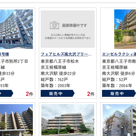
8号棟
フェアヒルズ南大沢ブリーズコート
エンゼルラクシィ
子市別所2丁目
東京都八王子市松木
東京都八王子市南
原線
京王相模原線
京王相模原線
徒歩33分
南大沢駅 徒歩22分
南大沢駅 徒歩6分
5戸
総戸数：162戸
総戸数：52戸
93年
築年数：2003年
築年数：2004年
2
2
中
販売中
販売中
件
件