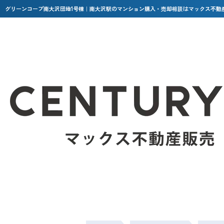
グリーンコープ南大沢団地1号棟｜南大沢駅のマンション購入・売却相談はマックス不動