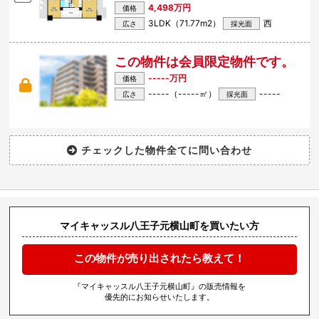
4,498万円
価格
3LDK（71.77m
2
）
西
広さ
採光面
この物件は会員限定物件です。
-----万円
価格
-----（-----㎡）
-----
広さ
採光面
マイキャッスル八王子元横山町を買いたい方
この物件が売り出されたら教えて！
『マイキャッスル八王子元横山町』の販売情報を
優先的にお知らせいたします。