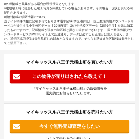
※各種情報と差異がある場合は現況優先となります。
※建物竣工時に撮影した竣工写真を掲載している場合があります。その場合、現状と異なる可
能性があります。
※物件情報の学区情報について
当サイト物件情報に記載されております通学区域(学区)情報は、国土数値情報ダウンロードサ
ービスが提供する小学校区データ【2016年度】及び中学校区データ【2016年度】を元に加工
したものですので、記載情報が現在の学区域と異なる場合がございます。 国土数値情報ダウ
ンロードサービスのWEBサイト上で記述通り、データは必ずしも正確とは言えません。ま
た、通学区域(学区)は毎年見直しの対象となりますので、そちらを踏まえ学区情報は参考とし
てご活用下さい。
マイキャッスル八王子元横山町を買いたい方
この物件が売り出されたら教えて！
『マイキャッスル八王子元横山町』の販売情報を
優先的にお知らせいたします。
マイキャッスル八王子元横山町を売りたい方
今すぐ無料売却査定をしたい
いくらで売れるのか知りたい、