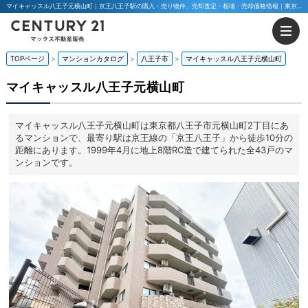
マイキャッスル八王子元横山町｜京王八王子駅の購入・売り物件、売却査定・相場・売却価格情報｜東京都八王子市元横山町2丁目のマンション情報｜マックス不動産販売 東京八王子店・東京荻窪店
TOPページ
マンションカタログ
八王子市
マイキャッスル八王子元横山町
マイキャッスル八王子元横山町
マイキャッスル八王子元横山町は東京都八王子市元横山町2丁目にあ
るマンションで、最寄り駅は京王線の「京王八王子」から徒歩10分の
距離にあります。1999年4月に地上8階RC造で建てられた全43戸のマ
ンションです。