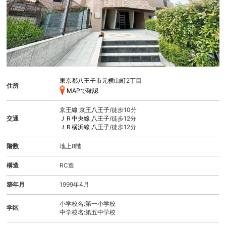
東京都八王子市元横山町
2丁目
住所
MAPで確認
京王線
京王八王子
/徒歩10分
交通
ＪＲ中央線
八王子
/徒歩12分
ＪＲ横浜線
八王子
/徒歩12分
階数
地上8階
構造
RC造
築年月
1999年4月
小学校名:第一小学校
学区
中学校名:第五中学校