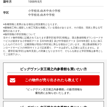
築年月
1998年8月
小学校名:由木中央小学校
学区
中学校名:由木中学校
※各種情報と差異がある場合は現況優先となります。
※建物竣工時に撮影した竣工写真を掲載している場合があります。その場合、現状と異なる可
能性があります。
※物件情報の学区情報について
当サイト物件情報に記載されております通学区域(学区)情報は、国土数値情報ダウンロードサ
ービスが提供する小学校区データ【2016年度】及び中学校区データ【2016年度】を元に加工
したものですので、記載情報が現在の学区域と異なる場合がございます。 国土数値情報ダウ
ンロードサービスのWEBサイト上で記述通り、データは必ずしも正確とは言えません。ま
た、通学区域(学区)は毎年見直しの対象となりますので、そちらを踏まえ学区情報は参考とし
てご活用下さい。
ビッグヴァン京王堀之内参番館を買いたい方
この物件が売り出されたら教えて！
『ビッグヴァン京王堀之内参番館』の販売情報を
優先的にお知らせいたします。