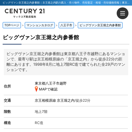
ビッグヴァン京王堀之内参番館｜京王堀之内駅の購入・売り物件、売却査定・相場・売却価格情報｜東京都八王子市越野のマンション情報｜マックス不動産販売 東京八王子店・東京荻窪店
TOPページ
マンションカタログ
八王子市
ビッグヴァン京王堀之内参番館
ビッグヴァン京王堀之内参番館
ビッグヴァン京王堀之内参番館は東京都八王子市越野にあるマンショ
ンで、最寄り駅は京王相模原線の「京王堀之内」から徒歩22分の距
離にあります。1998年8月に地上7階RC造で建てられた全29戸のマン
ションです。
東京都八王子市越野
住所
MAPで確認
交通
京王相模原線
京王堀之内
/徒歩22分
階数
地上7階
構造
RC造