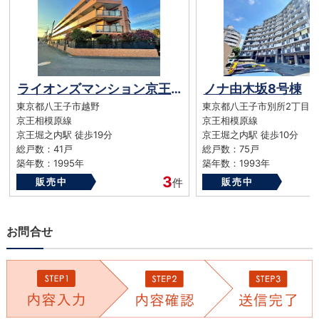
ライオンズマンション京王堀之内第3
ノナ由木坂8号棟
東京都八王子市越野
東京都八王子市別所2丁目
京王相模原線
京王相模原線
京王堀之内駅 徒歩19分
京王堀之内駅 徒歩10分
総戸数：41戸
総戸数：75戸
築年数：1995年
築年数：1993年
3
販売中
件
販売中
お問合せ