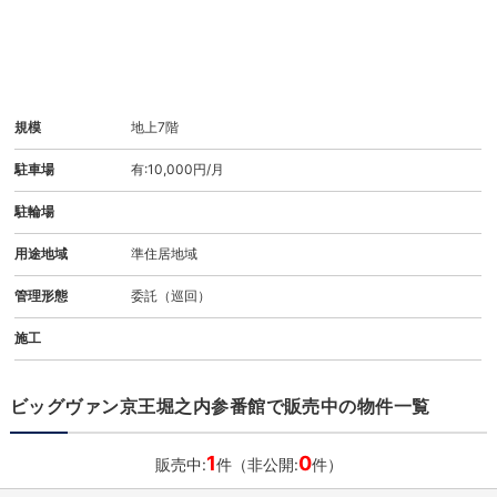
規模
地上7階
駐車場
有:10,000円/月
駐輪場
用途地域
準住居地域
管理形態
委託（巡回）
施工
ビッグヴァン京王堀之内参番館で販売中の物件一覧
1
0
販売中:
件（非公開:
件）